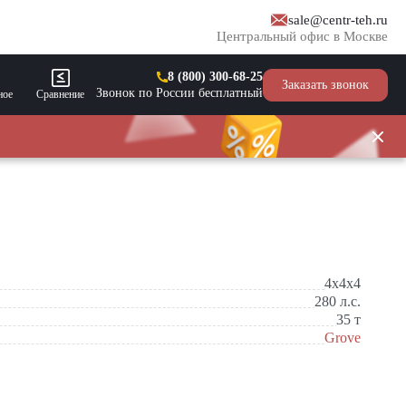
sale@centr-teh.ru
Центральный офис в Москве
8 (800) 300-68-25
Заказать звонок
Звонок по России бесплатный
ное
Сравнение
4x4x4
280
л.с.
35
т
Grove