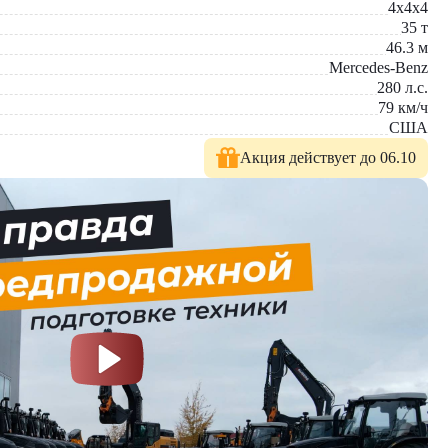
4x4x4
35
т
46.3
м
Mercedes-Benz
280
л.с.
79
км/ч
США
Акция действует до 06.10
повышает эффективность работы и обеспечивает безопасность
яется с задачами любой сложности.
дели техники. На нашем сайте представлен широкий выбор