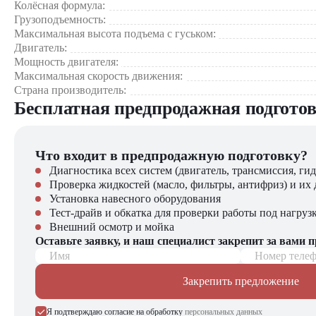
Экономичность
Колёсная формула:
Грузоподъемность:
Максимальная высота подъема с гуськом:
Где применяется Grove GMK 2035E?
Двигатель:
Мощность двигателя:
Строительство жилых и коммерческих объектов.
Максимальная скорость движения:
Монтаж промышленного оборудования и конструкций.
Страна производитель:
Работы на объектах энергетики и нефтегазовой отрасли.
Бесплатная предпродажная подгото
Подъем и перемещение крупногабаритных конструкций ср
Инфраструктурные и логистические проекты.
Что входит в предпродажную подготовку?
Почему стоит выбрать Grove GMK 2035E?
Диагностика всех систем (двигатель, трансмиссия, гид
Автокран Grove GMK 2035E – это сочетание надежности, мощ
Проверка жидкостей (масло, фильтры, антифриз) и их 
при подъемных операциях. Выбор этой модели – это инвестиц
Установка навесного оборудования
Тест-драйв и обкатка для проверки работы под нагруз
Автокран Grove GMK 2035E можно купить в компании "ЦТО
Внешний осмотр и мойка
спецтехники, вилочной и малой складской техники, навесног
Оставьте заявку, и наш специалист закрепит за вами 
Имя
Номер теле
Закрепить предложение
Я подтверждаю согласие на обработку
персональных данных