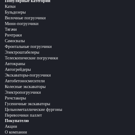
Популярные категории
Катки
Бульдозеры
Вилочные погрузчики
Мини-погрузчики
Тягачи
Ричтраки
Самосвалы
Фронтальные погрузчики
Электроштабелеры
Телескопические погрузчики
Автокраны
Автогрейдеры
Экскаваторы-погрузчики
Автобетоносмесители
Колесные экскаваторы
Электропогрузчики
Ричстакеры
Гусеничные экскаваторы
Цельнометаллические фургоны
Перевозчики паллет
Покупателю
Акции
О компании