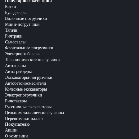
Популярные категории
Катки
Бульдозеры
Вилочные погрузчики
Мини-погрузчики
Тягачи
Ричтраки
Самосвалы
Фронтальные погрузчики
Электроштабелеры
Телескопические погрузчики
Автокраны
Автогрейдеры
Экскаваторы-погрузчики
Автобетоносмесители
Колесные экскаваторы
Электропогрузчики
Ричстакеры
Гусеничные экскаваторы
Цельнометаллические фургоны
Перевозчики паллет
Покупателю
Акции
О компании