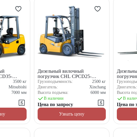
ый
Дизельный вилочный
Дизельн
CD35-
погрузчик CHL CPCD25-
погрузч
XC5K2C
3500
кг
Грузоподъемность:
2500
кг
Грузоподъ
Mitsubishi
Двигатель:
Xinchang
Двигатель
7000
мм
Высота подъема:
6000
мм
Высота по
В наличии
В нали
Цена по запросу
Цена по 
ену
Узнать цену