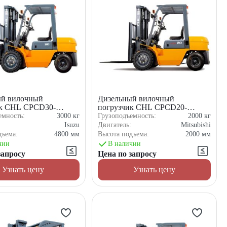
ый вилочный
Дизельный вилочный
ик CHL CPCD30-
погрузчик CHL CPCD20-
M1K2C
емность:
3000
кг
Грузоподъемность:
2000
кг
:
Isuzu
Двигатель:
Mitsubishi
дъема:
4800
мм
Высота подъема:
2000
мм
чии
В наличии
запросу
Цена по запросу
Узнать цену
Узнать цену