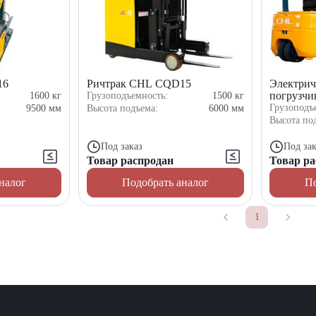
16
Ричтрак CHL CQD15
Электрич
погрузч
1600
кг
Грузоподъемность:
1500
кг
Грузоподъ
9500
мм
Высота подъема:
6000
мм
Высота по
Под заказ
Под зак
Товар распродан
Товар ра
налог
Подобрать аналог
По
1