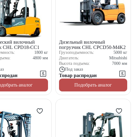
еский вилочный
Дизельный вилочный
ик CHL CPD18-CC1
погрузчик CHL CPCD50-M4K2
емность:
1800
кг
Грузоподъемность:
5000
кг
дъема:
4800
мм
Двигатель:
Mitsubishi
Высота подъема:
7000
мм
аз
Под заказ
спродан
Товар распродан
добрать аналог
Подобрать аналог