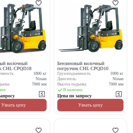
вый вилочный
Бензиновый вилочный
ик CHL CPQD18
погрузчик CHL CPQD10
емность:
1800
кг
Грузоподъемность:
1000
кг
:
Nissan
Двигатель:
Nissan
дъема:
7000
мм
Высота подъема:
7000
мм
чии
В наличии
запросу
Цена по запросу
Узнать цену
Узнать цену