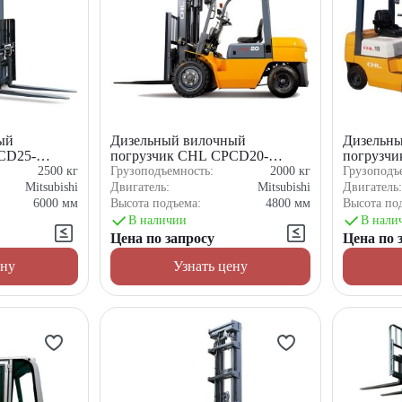
ый
Дизельный вилочный
Дизельн
CD25-
погрузчик CHL CPCD20-
погрузч
XC5K2C
2500
кг
Грузоподъемность:
2000
кг
Грузоподъ
Mitsubishi
Двигатель:
Mitsubishi
Двигатель
6000
мм
Высота подъема:
4800
мм
Высота по
В наличии
В нали
Цена по запросу
Цена по 
ену
Узнать цену