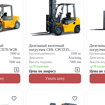
ый
Дизельный вилочный
Дизельн
PCD70-W2K
погрузчик CHL CPCD35-
погрузч
XC5K2C
WS1K2C
7000
кг
Грузоподъемность:
3500
кг
Грузоподъ
Isuzu
Двигатель:
Xinchang
Двигатель
7000
мм
Высота подъема:
7000
мм
Высота по
В наличии
В нали
Цена по запросу
Цена по 
ену
Узнать цену