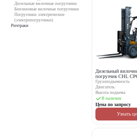
Дизельные вилочные погрузчики
Бензиновые вилочные погрузчики
Погрузчики электрические
(электропогрузчики)
Ричтраки
Дизельный вилочн
погрузчик CHL CP
M1K2C
Грузоподъемность:
Двигатель:
Высота подъема:
В наличии
Цена по запросу
Узнать ц