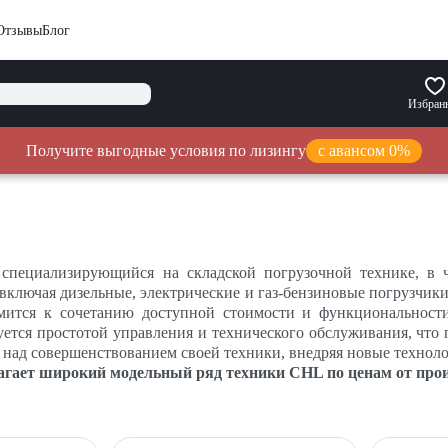
Отзывы
Блог
Избран
Получите выгодные условия по лизингу
с авансом 0%
специализирующийся на складской погрузочной технике, в ч
ключая дизельные, электрические и газ-бензиновые погрузчики 
мится к сочетанию доступной стоимости и функциональности
ется простотой управления и технического обслуживания, что 
т над совершенствованием своей техники, внедряя новые техно
агает широкий модельный ряд техники CHL по ценам от прои