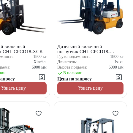
ый вилочный
Дизельный вилочный
ик CHL CPCD18-XCK
погрузчик CHL CPCD18-
WS5K2
емность:
1800
кг
Грузоподъемность:
1800
кг
:
Xinchai
Двигатель:
Isuzu
дъема:
6000
мм
Высота подъема:
6000
мм
чии
В наличии
запросу
Цена по запросу
Узнать цену
Узнать цену