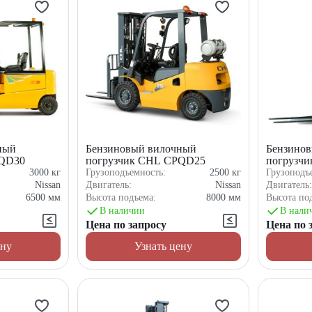
ный
Бензиновый вилочный
Бензино
PQD30
погрузчик CHL CPQD25
погрузч
3000
кг
Грузоподъемность:
2500
кг
Грузоподъ
Nissan
Двигатель:
Nissan
Двигатель
6500
мм
Высота подъема:
8000
мм
Высота по
В наличии
В нали
Цена по запросу
Цена по 
ену
Узнать цену