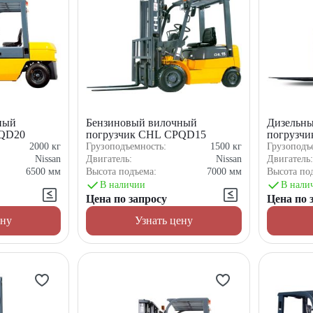
ный
Бензиновый вилочный
Дизельн
PQD20
погрузчик CHL CPQD15
погрузч
XC7K2
2000
кг
Грузоподъемность:
1500
кг
Грузоподъ
Nissan
Двигатель:
Nissan
Двигатель
6500
мм
Высота подъема:
7000
мм
Высота по
В наличии
В нали
Цена по запросу
Цена по 
ену
Узнать цену