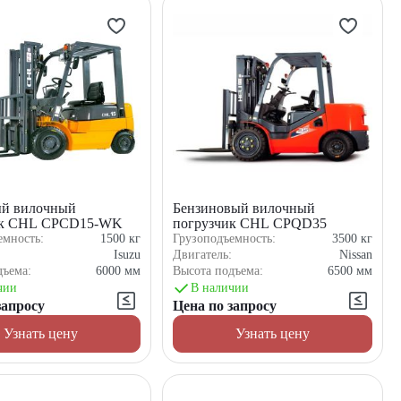
ый вилочный
Бензиновый вилочный
ик CHL CPCD15-WK
погрузчик CHL CPQD35
емность:
1500
кг
Грузоподъемность:
3500
кг
:
Isuzu
Двигатель:
Nissan
дъема:
6000
мм
Высота подъема:
6500
мм
чии
В наличии
запросу
Цена по запросу
Узнать цену
Узнать цену