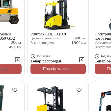
лочный
Ричтрак CHL CQD20
Электрич
PD50-GB2
погрузч
Грузоподъемность:
2000
кг
5000
кг
Грузоподъ
Высота подъема:
12000
мм
4800
мм
Высота по
Под заказ
Под зак
Товар распродан
Товар ра
налог
Подобрать аналог
По