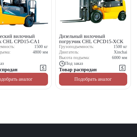
еский вилочный
Дизельный вилочный
ик CHL CPD15-CA1
погрузчик CHL CPCD15-XCK
емность:
1500
кг
Грузоподъемность:
1500
кг
дъема:
4800
мм
Двигатель:
Xinchai
Высота подъема:
6000
мм
аз
Под заказ
спродан
Товар распродан
добрать аналог
Подобрать аналог