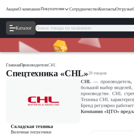
Покупателям
Акции
О компании
Сотрудничество
Контакты
Отгрузки
Каталог
Главная
Производители
CHL
Спецтехника «CHL»
28 товаров
CHL
—
производитель, 
большой выбор моделей, в
производстве. CHL стре
Техника CHL характеризу
Бренд регулярно работае
Компания
«
ЦТО
»
предл
Складская техника
Вилочные погрузчики