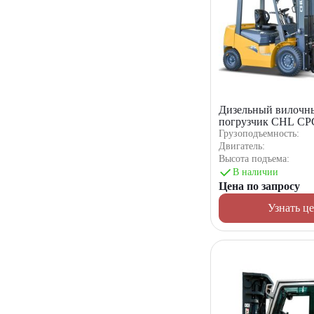
Дизельный вилочн
погрузчик CHL CP
M1K2C
Грузоподъемность:
Двигатель:
Высота подъема:
В наличии
Цена по запросу
Узнать ц