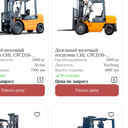
ый вилочный
Дизельный вилочный
ик CHL CPCD50-
погрузчик CHL CPCD30-
XC5K2C
емность:
5000
кг
Грузоподъемность:
3000
кг
:
Xichai
Двигатель:
Xinchang
дъема:
7000
мм
Высота подъема:
4800
мм
чии
В наличии
запросу
Цена по запросу
Узнать цену
Узнать цену