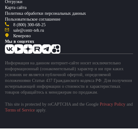
Отгрузки
Карта сайта
Политика обработки персональных данных
Пользовательское соглашение
8 (800) 300-68-25
sale@centr-teh.ru
Кемерово
Мы в соцсетях
Информация на данном интернет-сайте носит исключительно
информационный (ознакомительный) характер и ни при каких
условиях не является публичной офертой, определяемой
положениями Статьи 437 Гражданского кодекса РФ. Для получения
исчерпывающей информации о стоимости и характеристиках
товаров обращайтесь к менеджерам по продажам.
This site is protected by reCAPTCHA and the Google
Privacy Policy
and
Terms of Service
apply.