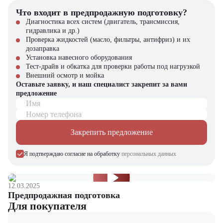
Высокая производительность в любых условиях работы
Что входит в предпродажную подготовку?
Экономичный бензиновый двигатель с низким расходом
Диагностика всех систем (двигатель, трансмиссия,
топлива
гидравлика и др.)
Надежность и долговечность конструкции
Проверка жидкостей (масло, фильтры, антифриз) и их
Комфорт и безопасность оператора
дозаправка
Отличное соотношение цены и качества
Установка навесного оборудования
Тест-драйв и обкатка для проверки работы под нагрузкой
Купить бензиновый вилочный погрузчик CHL CPQD35 в
Внешний осмотр и мойка
компании "ЦТО"
Оставьте заявку, и наш специалист закрепит за вами
предложение
Компания "ЦТО" – официальный дилер техники CHL,
Имя
предлагающий новые модели складского оборудования с гарантией.
У нас вы найдете: широкий выбор спецтехники, вилочных
Номер телефона
погрузчиков, малой складской техники, навесного оборудования,
запчасти для долгосрочной эксплуатации, профессиональные
Закрепить предложение
консультации по выбору техники.
Я подтверждаю согласие на обработку
персональных данных
Мы осуществляем быструю доставку по всей России и
обеспечиваем сервисное обслуживание и ремонт.
📞 Звоните прямо сейчас для уточнения деталей и оформления
12.03.2025
заказа!
Предпродажная подготовка
Для покупателя
Выбирайте надежность и качество – выбирайте CHL CPQD35 в
"ЦТО"!