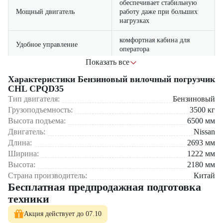
обеспечивает стабильную
Мощный двигатель
работу даже при больших
нагрузках
комфортная кабина для
Удобное управление
оператора
Показать все
долговечность и
Надежная конструкция
устойчивость на рабочем
Характеристики Бензиновый вилочный погрузчик
месте
CHL CPQD35
Тип двигателя:
Бензиновый
минимальные затраты на
Грузоподъемность:
3500
кг
Простота обслуживания
техническое обслуживание
Высота подъема:
6500
мм
Двигатель:
Nissan
Где применяется вилочный погрузчик CHL CPQD35?
Длина:
2693
мм
Ширина:
1222
мм
Складские помещения и логистические центры
Высота:
2180
мм
Производственные предприятия и заводы
Строительные объекты
Страна производитель:
Китай
Торгово-складские базы
Бесплатная предпродажная подготовка
Грузовые терминалы и транспортные компании
техники
Почему стоит выбрать CHL CPQD35?
Акция действует до 07.10