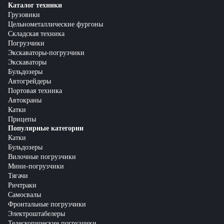
Каталог техники
Грузовики
Цельнометаллические фургоны
Складская техника
Погрузчики
Экскаваторы-погрузчики
Экскаваторы
Бульдозеры
Автогрейдеры
Портовая техника
Автокраны
Катки
Прицепы
Популярные категории
Катки
Бульдозеры
Вилочные погрузчики
Мини-погрузчики
Тягачи
Ричтраки
Самосвалы
Фронтальные погрузчики
Электроштабелеры
Телескопические погрузчики