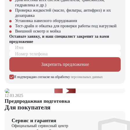
Супермаркеты и торговые залы
гидравлика и др.)
Архивы, библиотеки, выставочные центры
Проверка жидкостей (масло, фильтры, антифриз) и их
дозаправка
Почему стоит выбрать CHL CPD18-CC1?
Установка навесного оборудования
Тест-драйв и обкатка для проверки работы под нагрузкой
Энергоэффективность и нулевые выбросы
Внешний осмотр и мойка
Оптимальное соотношение цены и функциональности
Оставьте заявку, и наш специалист закрепит за вами
Удобство при работе в ограниченных пространствах
предложение
Продуманная конструкция и долговечные компоненты
Имя
Соответствие современным требованиям складской логистики
Номер телефона
Купить электрический вилочный погрузчик CHL CPD18-CC1 в
компании "ЦТО"
Закрепить предложение
Компания "ЦТО" – официальный дилер техники CHL,
Я подтверждаю согласие на обработку
персональных данных
предлагающий новые модели складского оборудования с гарантией.
У нас вы найдете: широкий выбор спецтехники, вилочных
погрузчиков, малой складской техники, навесного оборудования,
запчасти для долгосрочной эксплуатации, профессиональные
12.03.2025
консультации по выбору техники.
Предпродажная подготовка
Для покупателя
Мы осуществляем быструю доставку по всей России и
обеспечиваем сервисное обслуживание и ремонт.
Сервис и гарантия
Официальный сервисный центр
📞 Звоните прямо сейчас для уточнения деталей и оформления