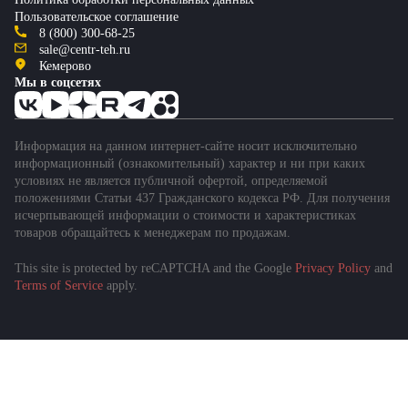
Пользовательское соглашение
8 (800) 300-68-25
sale@centr-teh.ru
Кемерово
Мы в соцсетях
Информация на данном интернет-сайте носит исключительно
информационный (ознакомительный) характер и ни при каких
условиях не является публичной офертой, определяемой
положениями Статьи 437 Гражданского кодекса РФ. Для получения
исчерпывающей информации о стоимости и характеристиках
товаров обращайтесь к менеджерам по продажам.
This site is protected by reCAPTCHA and the Google
Privacy Policy
and
Terms of Service
apply.