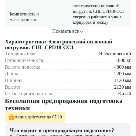
электрический вилочный
погрузчик CHL CPD18-CC1
Компактность и
уверенно работает в узких
маневренность
коридорах и между
стеллажами
Показать все
отсутствие затрат на
Характеристики Электрический вилочный
топливо и сниженная
погрузчик CHL CPD18-CC1
Низкие эксплуатационные
потребность в
Тип двигателя:
Электрический
издержки
обслуживании
Грузоподъемность:
1800
кг
обеспечивают экономию
Высота подъема:
4800
мм
бюджета
Длина:
2200
мм
подходит для работы в
Ширина:
1120
мм
ночные смены или в зонах с
Высота:
2130
мм
Бесшумная работа
ограничениями по уровню
Страна производитель:
Китай
шума
Бесплатная предпродажная подготовка
техники
Где применяется вилочный погрузчик CHL CPD18-CC1?
Акция действует до 07.10
Склады и распределительные центры
Продуктовые и фармацевтические хранилища
Что входит в предпродажную подготовку?
Производственные цеха с закрытым циклом
Диагностика всех систем (двигатель, трансмиссия,