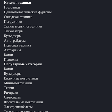
Каталог техники
Грузовики
Цельнометаллические фургоны
Складская техника
Погрузчики
Экскаваторы-погрузчики
Экскаваторы
Бульдозеры
Автогрейдеры
Портовая техника
Автокраны
Катки
Прицепы
Популярные категории
Катки
Бульдозеры
Вилочные погрузчики
Мини-погрузчики
Тягачи
Ричтраки
Самосвалы
Фронтальные погрузчики
Электроштабелеры
Телескопические погрузчики