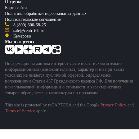
Отгрузки
Карта сайта
Политика обработки персональных данных
Пользовательское соглашение
8 (800) 300-68-25
sale@centr-teh.ru
Кемерово
Мы в соцсетях
Информация на данном интернет-сайте носит исключительно
информационный (ознакомительный) характер и ни при каких
условиях не является публичной офертой, определяемой
положениями Статьи 437 Гражданского кодекса РФ. Для получения
исчерпывающей информации о стоимости и характеристиках
товаров обращайтесь к менеджерам по продажам.
This site is protected by reCAPTCHA and the Google
Privacy Policy
and
Terms of Service
apply.