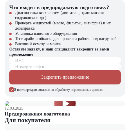
Купить бензиновый вилочный погрузчик CHL CPQD30 в
Что входит в предпродажную подготовку?
компании "ЦТО"
Диагностика всех систем (двигатель, трансмиссия,
гидравлика и др.)
Компания "ЦТО" – официальный дилер техники CHL,
Проверка жидкостей (масло, фильтры, антифриз) и их
предлагающий новые модели складского оборудования с гарантией.
дозаправка
У нас вы найдете: широкий выбор спецтехники, вилочных
Установка навесного оборудования
погрузчиков, малой складской техники, навесного оборудования,
Тест-драйв и обкатка для проверки работы под нагрузкой
запчасти для долгосрочной эксплуатации, профессиональные
Внешний осмотр и мойка
консультации по выбору техники.
Оставьте заявку, и наш специалист закрепит за вами
предложение
Мы осуществляем быструю доставку по всей России и
Имя
обеспечиваем сервисное обслуживание и ремонт.
Номер телефона
📞 Звоните прямо сейчас для уточнения деталей и оформления
Закрепить предложение
заказа!
Выбирайте надежность и качество – выбирайте CHL CPQD30 в
Я подтверждаю согласие на обработку
персональных данных
"ЦТО"!
12.03.2025
Предпродажная подготовка
Для покупателя