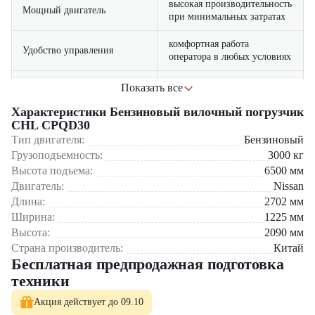
высокая производительность
Мощный двигатель
при минимальных затратах
комфортная работа
Удобство управления
оператора в любых условиях
обеспечивает долговечность
Показать все
Прочная рама
и устойчивость
Где применяется вилочный погрузчик CHL CPQD30?
Характеристики Бензиновый вилочный погрузчик
CHL CPQD30
Легкий доступ к
минимальное время на
Складские комплексы и логистические центры
обслуживанию
техническое обслуживание
Тип двигателя:
Бензиновый
Производственные предприятия и заводы
Грузоподъемность:
3000
кг
Строительные площадки
Высота подъема:
6500
мм
Торгово-складские базы
Двигатель:
Nissan
Транспортные и грузовые терминалы
Длина:
2702
мм
Почему стоит выбрать CHL CPQD30?
Ширина:
1225
мм
Высота:
2090
мм
Надежная и долговечная техника для бизнеса
Страна производитель:
Китай
Экономичный бензиновый двигатель с низким расходом
Бесплатная предпродажная подготовка
топлива
Высокая производительность в любых условиях работы
техники
Удобство эксплуатации и безопасность оператора
Оптимальное соотношение цены и качества
Акция действует до 09.10