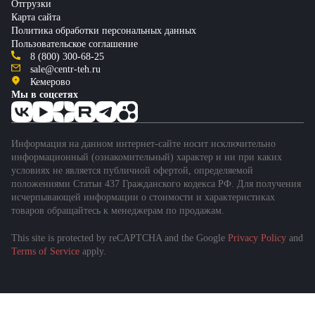
Отгрузки
Карта сайта
Политика обработки персональных данных
Пользовательское соглашение
8 (800) 300-68-25
sale@centr-teh.ru
Кемерово
Мы в соцсетях
Информация на данном интернет-сайте носит исключительно
информационный (ознакомительный) характер и ни при каких
условиях не является публичной офертой, определяемой
положениями Статьи 437 Гражданского кодекса РФ. Для получения
исчерпывающей информации о стоимости и характеристиках
товаров обращайтесь к менеджерам по продажам.
This site is protected by reCAPTCHA and the Google
Privacy Policy
and
Terms of Service
apply.