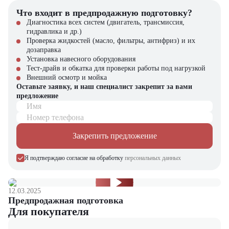
Компания "ЦТО" – официальный дилер техники
CHL
,
предлагающий новые модели складского оборудования с гарантией.
Что входит в предпродажную подготовку?
У нас вы найдете: широкий выбор спецтехники, вилочных
Диагностика всех систем (двигатель, трансмиссия,
погрузчиков, малой складской техники, навесного оборудования,
гидравлика и др.)
запчасти для долгосрочной эксплуатации, профессиональные
Проверка жидкостей (масло, фильтры, антифриз) и их
консультации по выбору техники.
дозаправка
Установка навесного оборудования
Тест-драйв и обкатка для проверки работы под нагрузкой
Внешний осмотр и мойка
Оставьте заявку, и наш специалист закрепит за вами
предложение
Имя
Номер телефона
Закрепить предложение
Я подтверждаю согласие на обработку
персональных данных
12.03.2025
Предпродажная подготовка
Для покупателя