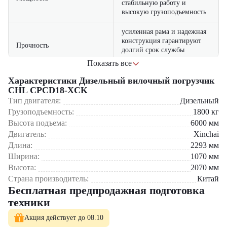
стабильную работу и
высокую грузоподъемность
усиленная рама и надежная
конструкция гарантируют
Прочность
долгий срок службы
техники
Показать все
Где применяется вилочный погрузчик CHL CPCD18-XCK?
компактные размеры
Характеристики Дизельный вилочный погрузчик
позволяют легко работать в
CHL CPCD18-XCK
Логистические центры и склады
Маневренность
ограниченных
Производственные предприятия
Тип двигателя:
Дизельный
пространствах
Строительные объекты
Грузоподъемность:
1800
кг
Торговые базы и распределительные склады
Высота подъема:
6000
мм
оптимизированный расход
Сельское хозяйство
Двигатель:
Xinchai
Экономичность
топлива снижает затраты на
эксплуатацию
Длина:
2293
мм
Почему стоит выбрать CHL CPCD18-XCK?
Ширина:
1070
мм
Надежный дизельный двигатель с высокой
Высота:
2070
мм
производительностью
Страна производитель:
Китай
Оптимальная грузоподъемность 1800 кг для большинства задач
Бесплатная предпродажная подготовка
Удобство и безопасность работы оператора
техники
Прочная конструкция для работы в любых условиях
Выгодное соотношение цена — качество
Акция действует до 08.10