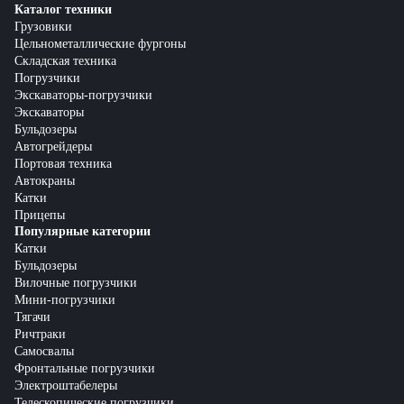
Каталог техники
Грузовики
Цельнометаллические фургоны
Складская техника
Погрузчики
Экскаваторы-погрузчики
Экскаваторы
Бульдозеры
Автогрейдеры
Портовая техника
Автокраны
Катки
Прицепы
Популярные категории
Катки
Бульдозеры
Вилочные погрузчики
Мини-погрузчики
Тягачи
Ричтраки
Самосвалы
Фронтальные погрузчики
Электроштабелеры
Телескопические погрузчики