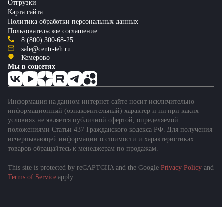
Отгрузки
Карта сайта
Политика обработки персональных данных
Пользовательское соглашение
8 (800) 300-68-25
sale@centr-teh.ru
Кемерово
Мы в соцсетях
Информация на данном интернет-сайте носит исключительно
информационный (ознакомительный) характер и ни при каких
условиях не является публичной офертой, определяемой
положениями Статьи 437 Гражданского кодекса РФ. Для получения
исчерпывающей информации о стоимости и характеристиках
товаров обращайтесь к менеджерам по продажам.
This site is protected by reCAPTCHA and the Google
Privacy Policy
and
Terms of Service
apply.