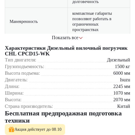
долговечность
компактные габариты
позволяют работать в
Маневренность
ограниченных
пространствах
Показать все
оптимизированный расход
Экономичность
топлива снижает
Характеристики Дизельный вилочный погрузчик
эксплуатационные расходы
CHL CPCD15-WK
Тип двигателя:
Дизельный
удобная кабина с
Грузоподъемность:
1500
кг
Комфорт
продуманной системой
Высота подъема:
6000
мм
управления для оператора
Двигатель:
Isuzu
Длина:
2245
мм
Где применяется вилочный погрузчик CHL CPCD15-WK?
Ширина:
1070
мм
Высота:
2070
мм
Складские помещения и логистические центры
Малые и средние производственные предприятия
Страна производитель:
Китай
Торговые базы и склады розничных сетей
Бесплатная предпродажная подготовка
Строительные объекты и ремонтные площадки
техники
Сельскохозяйственные комплексы и фермерские хозяйства
Акция действует до 08.10
Почему стоит выбрать CHL CPCD15-WK?