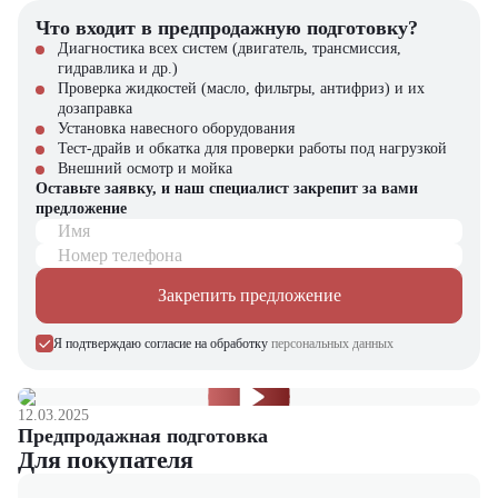
Что входит в предпродажную подготовку?
Экономичный дизельный двигатель для снижения затрат
Диагностика всех систем (двигатель, трансмиссия,
Высокая маневренность в тесных условиях
гидравлика и др.)
Простота обслуживания и долговечность техники
Проверка жидкостей (масло, фильтры, антифриз) и их
Комфорт и безопасность оператора при выполнении задач
дозаправка
Установка навесного оборудования
Компания "ЦТО" – официальный дилер техники
CHL
,
Тест-драйв и обкатка для проверки работы под нагрузкой
предлагающий новые модели складского оборудования с гарантией.
Внешний осмотр и мойка
У нас вы найдете: широкий выбор спецтехники, вилочных
Оставьте заявку, и наш специалист закрепит за вами
погрузчиков, малой складской техники, навесного оборудования,
предложение
запчасти для долгосрочной эксплуатации, профессиональные
Имя
консультации по выбору техники.
Номер телефона
Закрепить предложение
Я подтверждаю согласие на обработку
персональных данных
12.03.2025
Предпродажная подготовка
Для покупателя