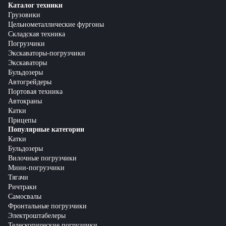
Каталог техники
Грузовики
Цельнометаллические фургоны
Складская техника
Погрузчики
Экскаваторы-погрузчики
Экскаваторы
Бульдозеры
Автогрейдеры
Портовая техника
Автокраны
Катки
Прицепы
Популярные категории
Катки
Бульдозеры
Вилочные погрузчики
Мини-погрузчики
Тягачи
Ричтраки
Самосвалы
Фронтальные погрузчики
Электроштабелеры
Телескопические погрузчики