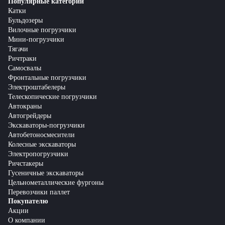
Популярные категории
Катки
Бульдозеры
Вилочные погрузчики
Мини-погрузчики
Тягачи
Ричтраки
Самосвалы
Фронтальные погрузчики
Электроштабелеры
Телескопические погрузчики
Автокраны
Автогрейдеры
Экскаваторы-погрузчики
Автобетоносмесители
Колесные экскаваторы
Электропогрузчики
Ричстакеры
Гусеничные экскаваторы
Цельнометаллические фургоны
Перевозчики паллет
Покупателю
Акции
О компании