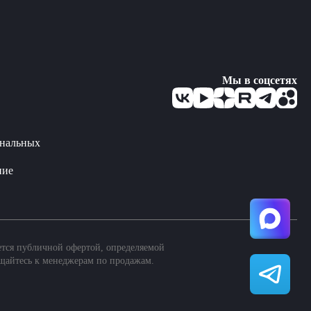
Мы в соцсетях
ональных
ние
ется публичной офертой, определяемой
щайтесь к менеджерам по продажам.