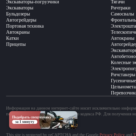
Экскаваторы-погрузчики
Тягачи
Экскаваторы
Ричтраки
Бульдозеры
Самосвалы
Автогрейдеры
Фронтальны
Портовая техника
Электрошта
Автокраны
Телескопич
Катки
Автокраны
Прицепы
Автогрейде
Экскаватор
Автобетоно
Колесные э
Электропог
Ричстакеры
Гусеничные
Цельномета
Перевозчик
Информация на данном интернет-сайте носит исключительно информа
положениями Статьи 437 Гражданского кодекса РФ. Для получения и
Подобрать спецтехнику
за 1 минуту
This site is protected by reCAPTCHA and the Google
Privacy Policy
and
T