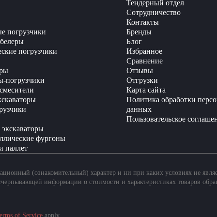
Тендерный отдел
Сотрудничество
Контакты
е погрузчики
Бренды
белеры
Блог
еские погрузчики
Избранное
Сравнение
ры
Отзывы
ы-погрузчики
Отгрузки
смесители
Карта сайта
кскаваторы
Политика обработки перс
рузчики
данных
Пользовательское соглаше
 экскаваторы
ллические фургоны
и паллет
ционный (ознакомительный) характер и ни при каких условиях не явля
счерпывающей информации о стоимости и характеристиках товаров обра
erms of Service
apply.