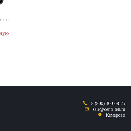
исты
вную
8 (800) 300-68-25
sale@centr-teh.ru
Кемерово