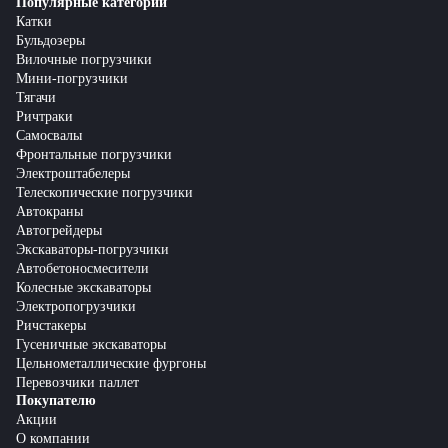
Популярные категории
Катки
Бульдозеры
Вилочные погрузчики
Мини-погрузчики
Тягачи
Ричтраки
Самосвалы
Фронтальные погрузчики
Электроштабелеры
Телескопические погрузчики
Автокраны
Автогрейдеры
Экскаваторы-погрузчики
Автобетоносмесители
Колесные экскаваторы
Электропогрузчики
Ричстакеры
Гусеничные экскаваторы
Цельнометаллические фургоны
Перевозчики паллет
Покупателю
Акции
О компании