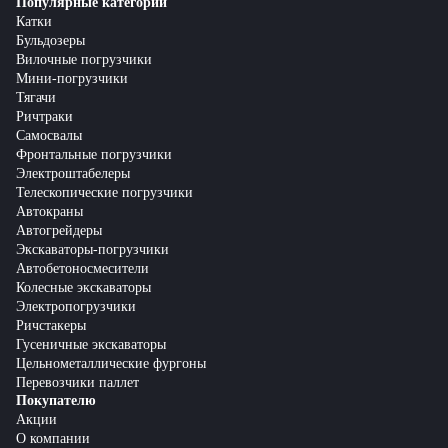
Популярные категории
Катки
Бульдозеры
Вилочные погрузчики
Мини-погрузчики
Тягачи
Ричтраки
Самосвалы
Фронтальные погрузчики
Электроштабелеры
Телескопические погрузчики
Автокраны
Автогрейдеры
Экскаваторы-погрузчики
Автобетоносмесители
Колесные экскаваторы
Электропогрузчики
Ричстакеры
Гусеничные экскаваторы
Цельнометаллические фургоны
Перевозчики паллет
Покупателю
Акции
О компании