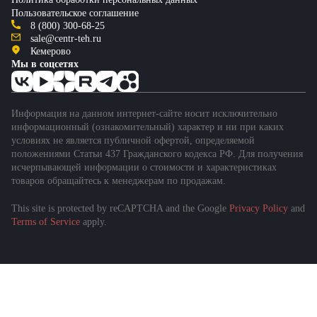
Пользовательское соглашение
8 (800) 300-68-25
sale@centr-teh.ru
Кемерово
Мы в соцсетях
Информация на данном интернет-сайте носит исключительно
информационный (ознакомительный) характер и ни при каких
условиях не является публичной офертой, определяемой
положениями Статьи 437 Гражданского кодекса РФ. Для получения
исчерпывающей информации о стоимости и характеристиках
товаров обращайтесь к менеджерам по продажам.
This site is protected by reCAPTCHA and the Google
Privacy Policy
and
Подобрать спецтехнику
Terms of Service
apply.
за 1 минуту