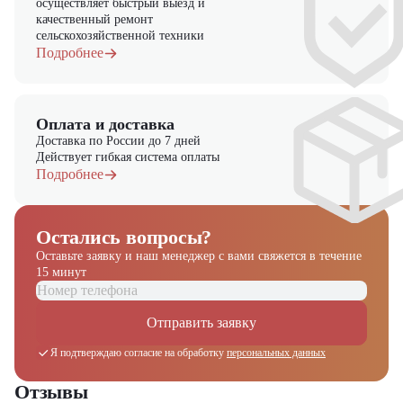
осуществляет быстрый выезд и
качественный ремонт
сельскохозяйственной техники
Подробнее
Оплата и доставка
Доставка по России до 7 дней
Действует гибкая система оплаты
Подробнее
Остались вопросы?
Оставьте заявку и наш менеджер
с вами свяжется в течение
15 минут
Получите выгодное
Отправить заявку
предложение на спецтехнику
Я подтверждаю согласие на обработку
персональных данных
из наличия!
Ответьте на несколько вопросов — мы предоставим
Отзывы
персональную подборку моделей и лучшие условия