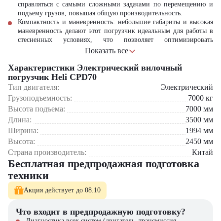
справляться с самыми сложными задачами по перемещению и
подъему грузов, повышая общую производительность.
Компактность и маневренность: небольшие габариты и высокая
маневренность делают этот погрузчик идеальным для работы в
стесненных условиях, что позволяет оптимизировать
использование складских площадей и улучшить управляемость.
Показать все
Тихая работа: низкий уровень шума обеспечивает комфортные
Характеристики Электрический вилочный
условия для операторов и снижает шумовое загрязнение, что
особенно важно для работы в закрытых помещениях.
погрузчик Heli CPD70
Надежность и долговечность: конструкция Heli CPD70
Тип двигателя:
Электрический
разработана для длительной эксплуатации и минимизации
Грузоподъемность:
7000
кг
затрат на техническое обслуживание, что обеспечивает высокую
Высота подъема:
7000
мм
надежность и долговечность оборудования.
Длина:
3500
мм
Электропогрузчик Heli CPD70
— это превосходное решение для
Ширина:
1994
мм
вашего бизнеса, сочетающее в себе высокую производительность,
Высота:
2450
мм
экологичность и надежность. Этот погрузчик гарантирует
Страна производитель:
Китай
эффективную и безопасную работу, соответствуя самым высоким
Бесплатная предпродажная подготовка
требованиям и стандартам.
техники
Акция действует до 08.10
Что входит в предпродажную подготовку?
Диагностика всех систем (двигатель, трансмиссия,