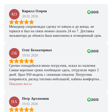
покупки
Кирилл Озеров
Получить предложение
КО
20.01.2026
Менеджер сопровождал сделку от начала и до конца, не
терялся и был на связи можно сказать 24 на 7. Доставка
экскаватора до объекта была выполнена в оговоренный срок.
Олег Безматерных
ОБ
19.01.2026
Срочно понадобился мини погрузчик, искал из наличия.
Самые короткие сроки пообещали здесь, отгрузили через 5
дней. Брал 950 модель с снежным отвалом. Погрузчик
понравился, расход топлива небольшой, кабина комфортная,
с задачами справляется.
Показать все
Петр Артамонов
ПА
19.01.2026