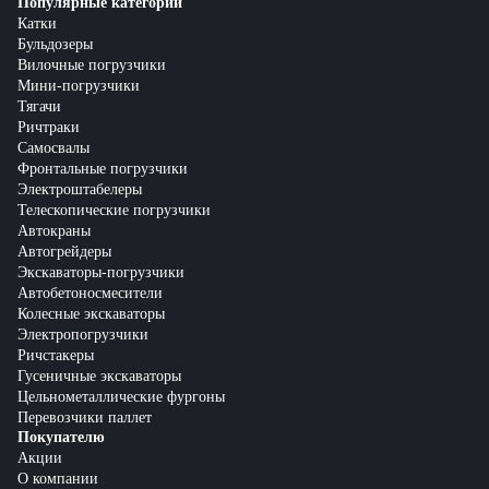
Популярные категории
Катки
Бульдозеры
Вилочные погрузчики
Мини-погрузчики
Тягачи
Ричтраки
Самосвалы
Фронтальные погрузчики
Электроштабелеры
Телескопические погрузчики
Автокраны
Автогрейдеры
Экскаваторы-погрузчики
Автобетоносмесители
Колесные экскаваторы
Электропогрузчики
Ричстакеры
Гусеничные экскаваторы
Цельнометаллические фургоны
Перевозчики паллет
Покупателю
Акции
О компании