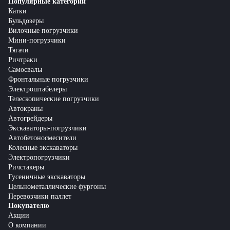
Популярные категории
Катки
Бульдозеры
Вилочные погрузчики
Мини-погрузчики
Тягачи
Ричтраки
Самосвалы
Фронтальные погрузчики
Электроштабелеры
Телескопические погрузчики
Автокраны
Автогрейдеры
Экскаваторы-погрузчики
Автобетоносмесители
Колесные экскаваторы
Электропогрузчики
Ричстакеры
Гусеничные экскаваторы
Цельнометаллические фургоны
Перевозчики паллет
Покупателю
Акции
О компании