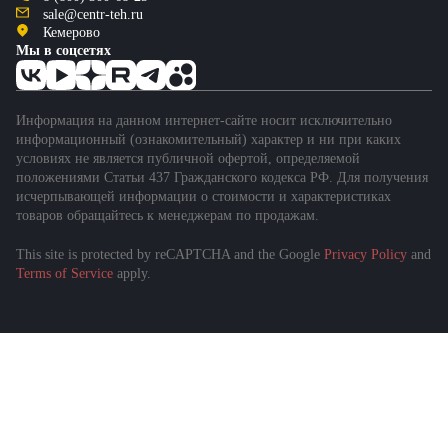
sale@centr-teh.ru
Кемерово
Мы в соцсетях
Информация на данном интернет-сайте носит исключительно
информационный (ознакомительный) характер и ни при каких
условиях не является публичной офертой, определяемой
положениями Статьи 437 Гражданского кодекса РФ. Для получения
исчерпывающей информации о стоимости и характеристиках
товаров обращайтесь к менеджерам по продажам.
This site is protected by reCAPTCHA and the Google
Privacy Policy
and
Подобрать спецтехнику
Terms of Service
apply.
за 1 минуту