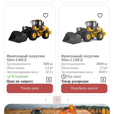
Получите выгодное
предложение на спецтехнику
из наличия!
Ответьте на несколько вопросов — мы предоставим
персональную подборку моделей и лучшие условия
покупки
Фронтальный погрузчик
Фронтальный погрузчик
Volvo L60GZ
Volvo L120GZ
Грузоподъемность:
Получить предложение
5000
кг
Грузоподъемность:
20000
кг
Объем ковша:
2.2
м³
Объем ковша:
3.5
м³
Эксплуатационная масса:
12.3
т
Эксплуатационная масса:
18.05
т
В наличии
Под заказ
Цена по запросу
Товар распродан
Узнать цену
Подобрать аналог
1