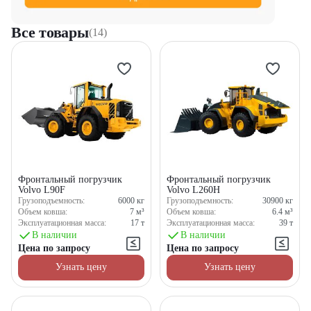
Все товары
(14)
Фронтальный погрузчик
Фронтальный погрузчик
Volvo L90F
Volvo L260H
Грузоподъемность:
6000
кг
Грузоподъемность:
30900
кг
Объем ковша:
7
м³
Объем ковша:
6.4
м³
Эксплуатационная масса:
17
т
Эксплуатационная масса:
39
т
В наличии
В наличии
Цена по запросу
Цена по запросу
Узнать цену
Узнать цену