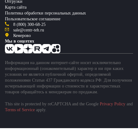
Отгрузки
Карта сайта
Политика обработки персональных данных
Пользовательское соглашение
8 (800) 300-68-25
sale@centr-teh.ru
Кемерово
Мы в соцсетях
Информация на данном интернет-сайте носит исключительно
информационный (ознакомительный) характер и ни при каких
условиях не является публичной офертой, определяемой
положениями Статьи 437 Гражданского кодекса РФ. Для получения
исчерпывающей информации о стоимости и характеристиках
товаров обращайтесь к менеджерам по продажам.
This site is protected by reCAPTCHA and the Google
Privacy Policy
and
Terms of Service
apply.