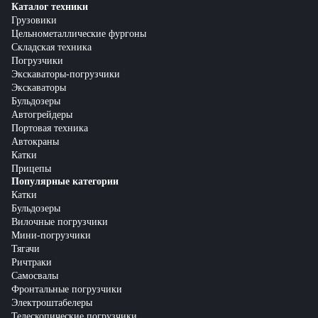
Каталог техники
Грузовики
Цельнометаллические фургоны
Складская техника
Погрузчики
Экскаваторы-погрузчики
Экскаваторы
Бульдозеры
Автогрейдеры
Портовая техника
Автокраны
Катки
Прицепы
Популярные категории
Катки
Бульдозеры
Вилочные погрузчики
Мини-погрузчики
Тягачи
Ричтраки
Самосвалы
Фронтальные погрузчики
Электроштабелеры
Телескопические погрузчики