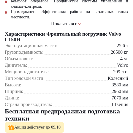
Комфорт оператора: Продвинутые системы управления и
климат-контроля.
Проходимость: Эффективная работа на различных типах
местности.
Точное выполнение операций: Современная гидравлическая
Показать все
система.
Характеристики Фронтальный погрузчик Volvo
Фронтальный погрузчик Volvo L150H идеально подходит для
L150H
выполнения строительных и промышленных задач, обеспечивая
Эксплуатационная масса:
25.6
т
высокую производительность и надежность.
Грузоподъемность:
20500
кг
Объем ковша:
4
м³
Двигатель:
Volvo
Мощность двигателя:
299
л.с.
Тип ходовой части:
Колесный
Высота:
3580
мм
Ширина:
2960
мм
Длина:
7070
мм
Страна производитель:
Швеция
Бесплатная предпродажная подготовка
техники
Акция действует до 09.10