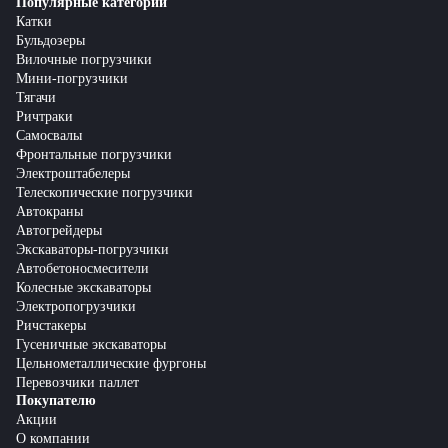
Популярные категории
Катки
Бульдозеры
Вилочные погрузчики
Мини-погрузчики
Тягачи
Ричтраки
Самосвалы
Фронтальные погрузчики
Электроштабелеры
Телескопические погрузчики
Автокраны
Автогрейдеры
Экскаваторы-погрузчики
Автобетоносмесители
Колесные экскаваторы
Электропогрузчики
Ричстакеры
Гусеничные экскаваторы
Цельнометаллические фургоны
Перевозчики паллет
Покупателю
Акции
О компании