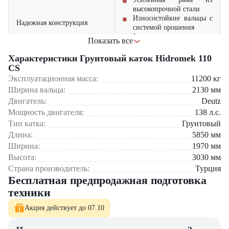
высокопрочной стали
Износостойкие вальцы с
Надежная конструкция
системой орошения
Защищенные
Показать все
гидравлические линии
Характеристики Грунтовый каток Hidromek 110
Эргономичная кабина с
CS
хорошей обзорностью
Эксплуатационная масса:
11200
кг
Регулируемое сиденье с
Ширина вальца:
2130
мм
амортизацией
Комфорт оператора
Двигатель:
Deutz
Система вентиляции и
Мощность двигателя:
отопления
138
л.с.
Низкий уровень шума
Тип катка:
Грунтовый
(74 дБ)
Длина:
5850
мм
Ширина:
1970
мм
Оптимальный расход
Высота:
3030
мм
Экономичность
топлива
Страна производитель:
Турция
эксплуатации
Доступность запчастей
Бесплатная предпродажная подготовка
Простота обслуживания
техники
Области применения:
Акция действует до 07.10
Дорожное строительство