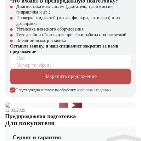
Что входит в предпродажную подготовку?
Городское строительство
Промышленное строительство
Диагностика всех систем (двигатель, трансмиссия,
гидравлика и др.)
Компания "ЦТО" – официальный дилер Hidromek –
Проверка жидкостей (масло, фильтры, антифриз) и их
предлагает:
дозаправка
Установка навесного оборудования
Новые катки с гарантией 2 год
Тест-драйв и обкатка для проверки работы под нагрузкой
Сервисное обслуживание по всей России
Внешний осмотр и мойка
Оригинальные запчасти в наличии
Оставьте заявку, и наш специалист закрепит за вами
Гибкие условия покупки
предложение
Доставку и ввод в эксплуатацию
Имя
Номер телефона
Грунтовый каток Hidromek 110 CS – это надежное и
производительное решение для различных строительных задач. Его
Закрепить предложение
сбалансированные характеристики и турецкое качество делают эту
модель отличным выбором для подрядных организаций.
Я подтверждаю согласие на обработку
персональных данных
Для получения подробной информации и консультации
обращайтесь в компанию "ЦТО". Наши специалисты помогут
подобрать оптимальную технику для ваших проектов.
12.03.2025
Предпродажная подготовка
Для покупателя
Сервис и гарантия