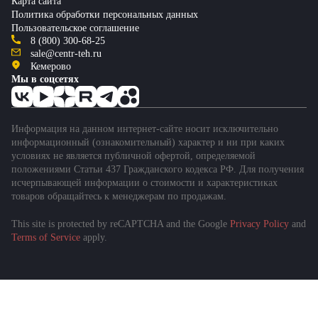
Карта сайта
Политика обработки персональных данных
Пользовательское соглашение
8 (800) 300-68-25
sale@centr-teh.ru
Кемерово
Мы в соцсетях
Информация на данном интернет-сайте носит исключительно
информационный (ознакомительный) характер и ни при каких
условиях не является публичной офертой, определяемой
положениями Статьи 437 Гражданского кодекса РФ. Для получения
исчерпывающей информации о стоимости и характеристиках
товаров обращайтесь к менеджерам по продажам.
This site is protected by reCAPTCHA and the Google
Privacy Policy
and
Terms of Service
apply.