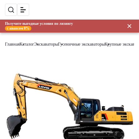
Получите выгодные условия по лизингу
с авансом 0%
Главная
Каталог
Экскаваторы
Гусеничные экскаваторы
Крупные экскава