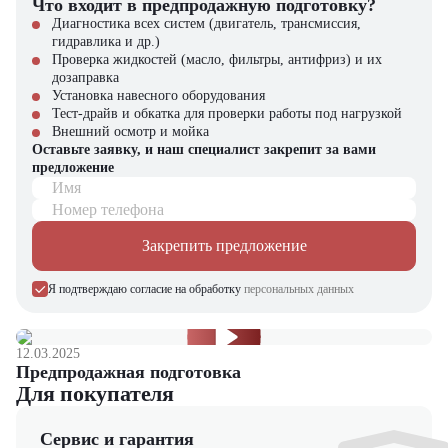
Что входит в предпродажную подготовку?
преимущества:
Диагностика всех систем (двигатель, трансмиссия,
гидравлика и др.)
Поставка новых машин с полным пакетом документов
Проверка жидкостей (масло, фильтры, антифриз) и их
Официальная гарантия
дозаправка
Сервисное обслуживание квалифицированными специалистами
Установка навесного оборудования
Гибкие финансовые программы (лизинг, кредит)
Тест-драйв и обкатка для проверки работы под нагрузкой
Внешний осмотр и мойка
Звоните в «ЦТО» – наши специалисты помогут подобрать
Оставьте заявку, и наш специалист закрепит за вами
оптимальную технику для ваших задач!
предложение
Имя
Номер телефона
Закрепить предложение
Я подтверждаю согласие на обработку
персональных данных
12.03.2025
Предпродажная подготовка
Для покупателя
Сервис и гарантия