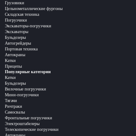
Грузовики
Цельнометаллические фургоны
Складская техника
Погрузчики
Экскаваторы-погрузчики
Экскаваторы
Бульдозеры
Автогрейдеры
Портовая техника
Автокраны
Катки
Прицепы
Популярные категории
Катки
Бульдозеры
Вилочные погрузчики
Мини-погрузчики
Тягачи
Ричтраки
Самосвалы
Фронтальные погрузчики
Электроштабелеры
Телескопические погрузчики
Автокраны