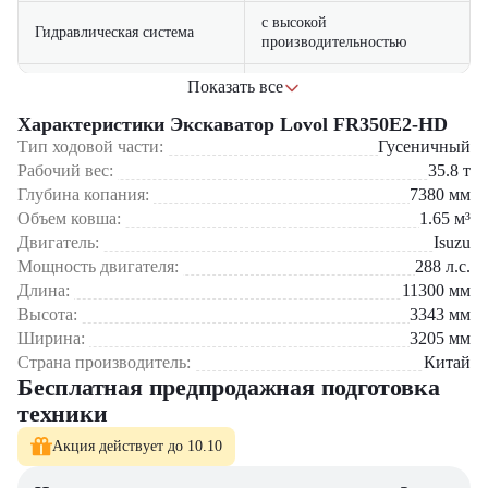
с высокой
Гидравлическая система
производительностью
с панорамным обзором и
Показать все
Комфортабельная кабина
Сферы применения:
климат-контролем
Характеристики Экскаватор Lovol FR350E2-HD
Промышленное строительство: рытье котлованов, фундаментные
Тип ходовой части:
Гусеничный
Доступная цена
по сравнению с аналогами
работы
Рабочий вес:
35.8
т
Дорожное строительство: создание насыпей, планировка
Глубина копания:
7380
мм
территорий
Объем ковша:
1.65
м³
Горнодобывающая промышленность: вскрышные работы
Коммунальное хозяйство: масштабные земляные работы
Двигатель:
Isuzu
Сельское хозяйство: мелиорация и создание водоемов
Мощность двигателя:
288
л.с.
Длина:
11300
мм
5 причин выбрать Lovol FR350E2-HD:
Высота:
3343
мм
Ширина:
3205
мм
Оптимальное сочетание мощности и цены
Высокая производительность для сложных задач
Страна производитель:
Китай
Простота обслуживания и доступность запчастей
Бесплатная предпродажная подготовка
Комфортные условия для оператора
техники
Долговечность конструкции – увеличенный ресурс работы
Акция действует до 10.10
Приобрести экскаватор Lovol FR350E2-HD
можно в
компании
«ЦТО»
– официальном дилере Lovol.
Наши