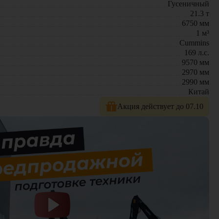
Гусеничный
21.3
т
6750
мм
1
м³
Cummins
169
л.с.
9570
мм
2970
мм
2990
мм
Китай
Акция действует до 07.10
: