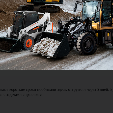
Я подтве
ялся и был на связи можно сказать 24 на 7. Доставка экскавато
мые короткие сроки пообещали здесь, отгрузили через 5 дней. 
, с задачами справляется.