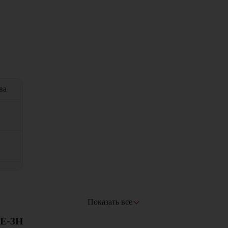
ва
Показать все
5E-3H