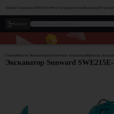
Покупателям
Акции
О компании
Сотрудничество
Контакты
Отгрузки
Каталог
Главная
Каталог
Экскаваторы
Гусеничные экскаваторы
Крупные экскава
Экскаватор Sunward SWE215E