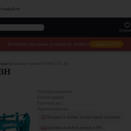
Отзывы
Блог
Избран
Получите выгодные условия по лизингу
с авансом 0%
торы
Экскаватор Sunward SWE215E-3H
-3H
Глубина копания:
Объем ковша:
Рабочий вес:
Производитель:
Продажа в лизинг на выгодных условиях
Доставка в любой регион в РФ