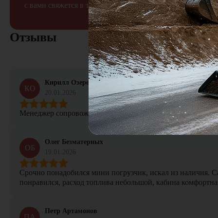
с вами свяжется в течение 15 минут
Отзывы
Кирилл Озеров
КО
20.01.2026
Менеджер сопровождал сделку от начала и до конца, не тер
Олег Безматерных
ОБ
19.01.2026
Срочно понадобился мини погрузчик, искал из наличия. Са
понравился, расход топлива небольшой, кабина комфортная
Петр Артамонов
ПА