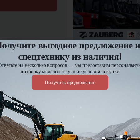
олучите выгодное предложение 
12.03.2025
спецтехнику из наличия!
Предпродажная подгот
Ответьте на несколько вопросов — мы предоставим персональну
подборку моделей и лучшие условия покупки
Оплата и доставка
Получить предложение
езд и
Доставка по России до 7 д
Действует гибкая система 
Подробнее