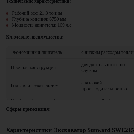
Технические характеристики:
Рабочий вес: 21.3 тонны
Глубина копания: 6750 мм
Мощность двигателя: 169 л.с.
Ключевые преимущества:
Экономичный двигатель
с низким расходом топли
для длительного срока
Прочная конструкция
службы
с высокой
Гидравлическая система
производительностью
Комфортабельная кабина
с отличной обзорностью
Сферы применения:
при высоком качестве
Доступная цена
исполнения
Строительство: рытье котлованов, траншей
Дорожные работы: планировка, создание насыпей
Характеристики Экскаватор Sunward SWE21
Коммунальное хозяйство: работы в городской черте