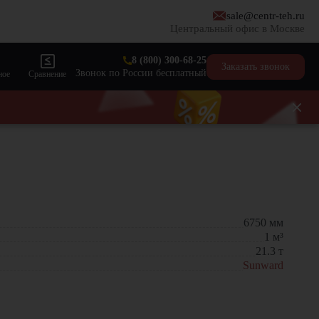
sale@centr-teh.ru
Центральный офис в Москве
8 (800) 300-68-25
Заказать звонок
Звонок по России бесплатный
ное
Сравнение
6750
мм
1
м³
21.3
т
Sunward