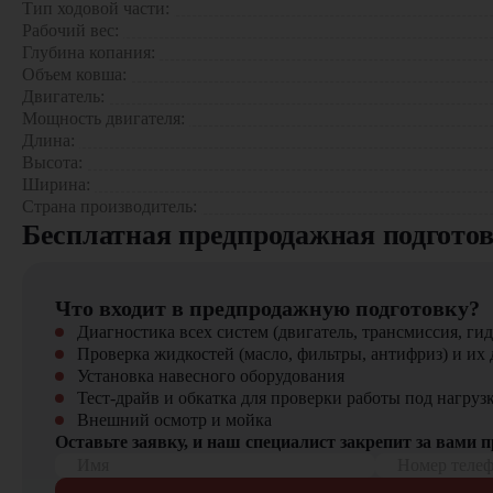
Тип ходовой части:
Сельское хозяйство: мелиоративные работы
Рабочий вес:
Промышленность: погрузочно-разгрузочные операции
Глубина копания:
Объем ковша:
5 причин выбрать Sunward SWE215E-3H:
Двигатель:
Мощность двигателя:
Оптимальное соотношение цены и производительности
Длина:
Высокая маневренность на ограниченных площадках
Высота:
Надежность в различных условиях эксплуатации
Ширина:
Комфортные условия для оператора
Страна производитель:
Низкие эксплуатационные затраты
Бесплатная предпродажная подгото
Купить экскаватор Sunward SWE215E-3H
можно в компан
Новые машины с гарантией производителя
Что входит в предпродажную подготовку?
Оригинальные запчасти и сервисное обслуживание
Диагностика всех систем (двигатель, трансмиссия, гид
Гибкие условия финансирования (лизинг, кредит)
Проверка жидкостей (масло, фильтры, антифриз) и их 
Профессиональные консультации специалистов
Установка навесного оборудования
Тест-драйв и обкатка для проверки работы под нагруз
Звоните в «ЦТО» – мы поможем подобрать оптимальную т
Внешний осмотр и мойка
Оставьте заявку, и наш специалист закрепит за вами 
Имя
Номер теле