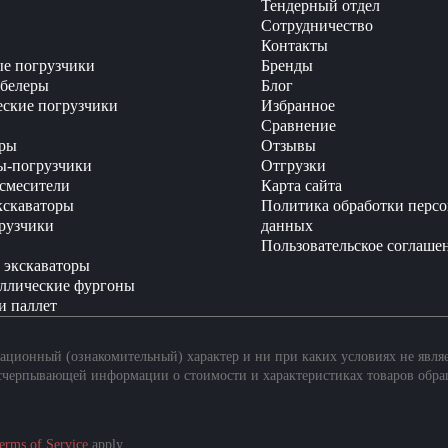
Тендерный отдел
Сотрудничество
Контакты
е погрузчики
Бренды
белеры
Блог
еские погрузчики
Избранное
Сравнение
ры
Отзывы
ы-погрузчики
Отгрузки
смесители
Карта сайта
кскаваторы
Политика обработки перс
рузчики
данных
Пользовательское соглаше
 экскаваторы
ллические фургоны
и паллет
ционный (ознакомительный) характер и ни при каких условиях не явля
счерпывающей информации о стоимости и характеристиках товаров обра
erms of Service
apply.