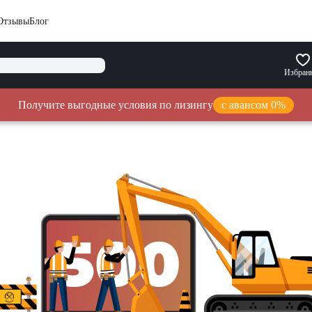
Отзывы
Блог
Избран
Получите выгодные условия по лизингу
с авансом 0%