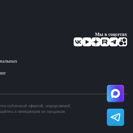
Мы в соцсетях
ональных
ние
ется публичной офертой, определяемой
щайтесь к менеджерам по продажам.