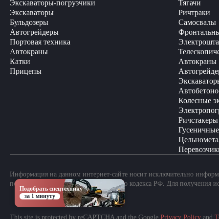
Экскаваторы-погрузчики
Тягачи
Экскаваторы
Ричтраки
Бульдозеры
Самосвалы
Автогрейдеры
Фронтальны
Портовая техника
Электрошта
Автокраны
Телескопич
Катки
Автокраны
Прицепы
Автогрейде
Экскаватор
Автобетоно
Колесные э
Электропог
Ричстакеры
Гусеничные
Цельномета
Перевозчик
Информация на данном интернет-сайте носит исключительно информа
положениями Статьи 437 Гражданского кодекса РФ. Для получения и
Подобрать спецтехнику
за 1 минуту
This site is protected by reCAPTCHA and the Google
Privacy Policy
and
T