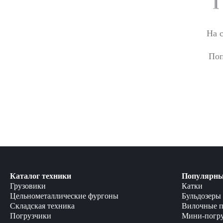
На 
Поп
Каталог техники
Популярны
Грузовики
Катки
Цельнометаллические фургоны
Бульдозеры
Складская техника
Вилочные п
Погрузчики
Мини-погр