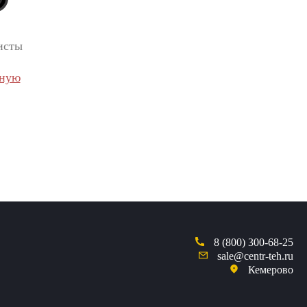
исты
вную
8 (800) 300-68-25
sale@centr-teh.ru
Кемерово