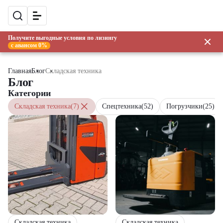
Получите выгодные условия по лизингу
с авансом 0%
Главная
Блог
Складская техника
Блог
Категории
Складская техника
(7)
Спецтехника
(52)
Погрузчики
(25)
Складская техника
Складская техника