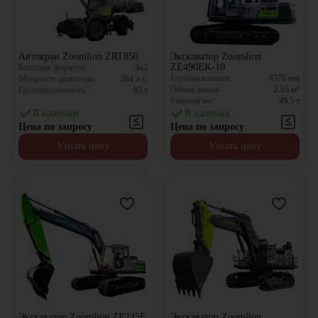
Автокран Zoomlion ZRT850
Экскаватор Zoomlion
ZE490EK-10
Колёсная формула:
4x2
Глубина копания:
6570
мм
Мощность двигателя:
264
л.с.
Объем ковша:
2.65
м³
Грузоподъемность:
85
т
Рабочий вес:
49.5
т
В наличии
В наличии
Цена по запросу
Цена по запросу
Узнать цену
Узнать цену
Экскаватор Zoomlion ZE245E
Экскаватор Zoomlion