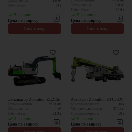
Глубина копания:
4710
мм
Объем ковша:
1.6
м³
Объем ковша:
0.6
м³
Рабочий вес:
33
т
Рабочий вес:
14.6
т
В наличии
В наличии
Цена по запросу
Цена по запросу
Узнать цену
Узнать цену
Экскаватор Zoomlion ZE215E
Автокран Zoomlion ZTC300V
Глубина копания:
6610
мм
Колёсная формула:
6x4
Объем ковша:
1
м³
Мощность двигателя:
320
л.с.
Рабочий вес:
21.3
т
Грузоподъемность:
30
т
В наличии
В наличии
Цена по запросу
Цена по запросу