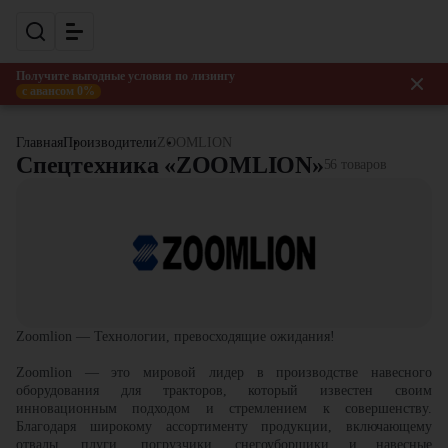
Получите выгодные условия по лизингу
с авансом 0%
Главная
Производители
ZOOMLION
Спецтехника «ZOOMLION»
56 товаров
Zoomlion — Технологии, превосходящие ожидания!
Zoomlion — это мировой лидер в производстве навесного
оборудования для тракторов, который известен своим
инновационным подходом и стремлением к совершенству.
Благодаря широкому ассортименту продукции, включающему
отвалы, плуги, погрузчики, снегоуборщики и навесные