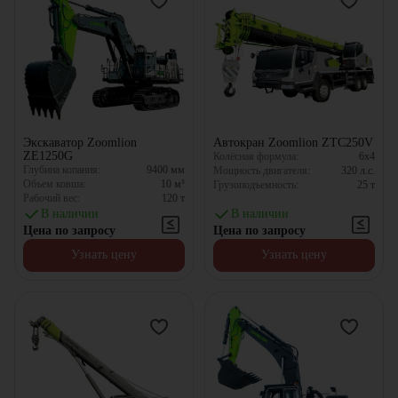
Экскаватор Zoomlion
Автокран Zoomlion ZTC250V
ZE1250G
Колёсная формула:
6x4
Глубина копания:
9400
мм
Мощность двигателя:
320
л.с.
Объем ковша:
10
м³
Грузоподъемность:
25
т
Рабочий вес:
120
т
В наличии
В наличии
Цена по запросу
Цена по запросу
Узнать цену
Узнать цену