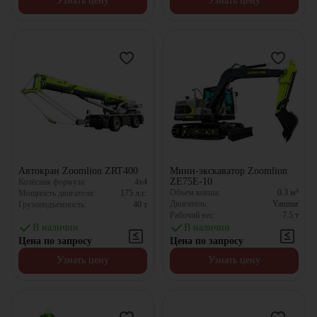
Узнать цену
Узнать цену
Автокран Zoomlion ZRT400
Мини-экскаватор Zoomlion
ZE75E-10
Колёсная формула:
4x4
Объем ковша:
0.3
м³
Мощность двигателя:
175
л.с.
Двигатель:
Yanmar
Грузоподъемность:
40
т
Рабочий вес:
7.5
т
В наличии
В наличии
Цена по запросу
Цена по запросу
Узнать цену
Узнать цену