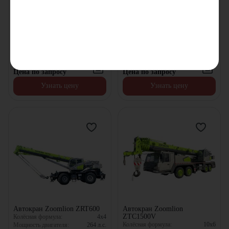
Экскаватор Zoomlion
Автокран Zoomlion
ZE330E-10
ZTC2000V
Глубина копания:
7380
мм
Колёсная формула:
10x6
Объем ковша:
1.45
м³
Мощность двигателя:
530
л.с.
Рабочий вес:
31.5
т
Грузоподъемность:
200
т
В наличии
В наличии
Цена по запросу
Цена по запросу
Узнать цену
Узнать цену
Автокран Zoomlion ZRT600
Автокран Zoomlion
ZTC1500V
Колёсная формула:
4x4
Колёсная формула:
10x6
Мощность двигателя:
264
л.с.