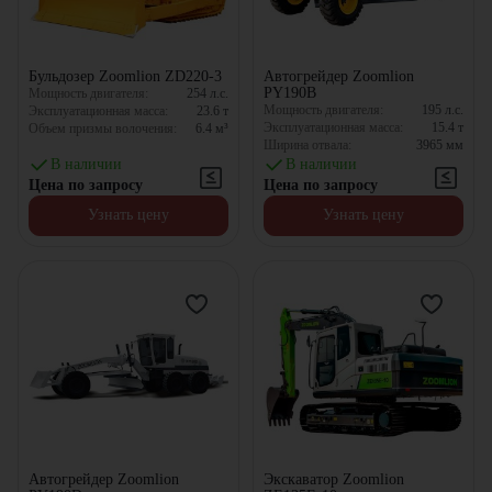
Бульдозер Zoomlion ZD220-3
Автогрейдер Zoomlion
PY190B
Мощность двигателя:
254
л.с.
Мощность двигателя:
195
л.с.
Эксплуатационная масса:
23.6
т
Эксплуатационная масса:
15.4
т
Объем призмы волочения:
6.4
м³
Ширина отвала:
3965
мм
В наличии
В наличии
Цена по запросу
Цена по запросу
Узнать цену
Узнать цену
Автогрейдер Zoomlion
Экскаватор Zoomlion