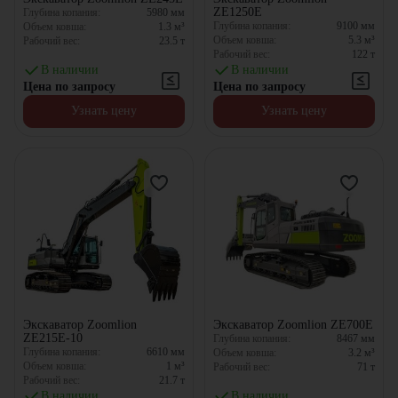
ZE1250E
Глубина копания:
5980
мм
Глубина копания:
9100
мм
Объем ковша:
1.3
м³
Объем ковша:
5.3
м³
Рабочий вес:
23.5
т
Рабочий вес:
122
т
В наличии
В наличии
Цена по запросу
Цена по запросу
Узнать цену
Узнать цену
Экскаватор Zoomlion
Экскаватор Zoomlion ZE700E
ZE215E-10
Глубина копания:
8467
мм
Глубина копания:
6610
мм
Объем ковша:
3.2
м³
Объем ковша:
1
м³
Рабочий вес:
71
т
Рабочий вес:
21.7
т
В наличии
В наличии