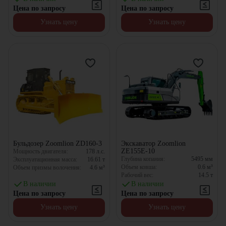
Цена по запросу
Цена по запросу
Узнать цену
Узнать цену
Бульдозер Zoomlion ZD160-3
Экскаватор Zoomlion
ZE155E-10
Мощность двигателя:
178
л.с.
Глубина копания:
5495
мм
Эксплуатационная масса:
16.61
т
Объем ковша:
0.6
м³
Объем призмы волочения:
4.6
м³
Рабочий вес:
14.5
т
В наличии
В наличии
Цена по запросу
Цена по запросу
Узнать цену
Узнать цену