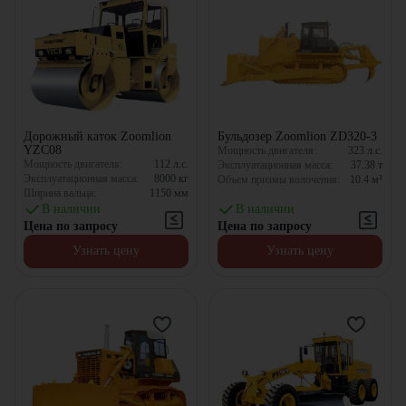
Дорожный каток Zoomlion
Бульдозер Zoomlion ZD320-3
YZC08
Мощность двигателя:
323
л.с.
Мощность двигателя:
112
л.с.
Эксплуатационная масса:
37.38
т
Эксплуатационная масса:
8000
кг
Объем призмы волочения:
10.4
м³
Ширина вальца:
1150
мм
В наличии
В наличии
Цена по запросу
Цена по запросу
Узнать цену
Узнать цену