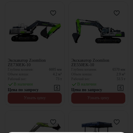
Экскаватор Zoomlion
Экскаватор Zoomlion
ZE730EK-10
ZE550EK-10
Глубина копания:
6695
мм
Глубина копания:
6570
мм
Объем ковша:
4.2
м³
Объем ковша:
2.9
м³
Рабочий вес:
73
т
Рабочий вес:
53.5
т
В наличии
В наличии
Цена по запросу
Цена по запросу
Узнать цену
Узнать цену