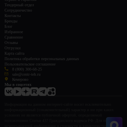
Тендерный отдел
Сотрудничество
Контакты
Бренды
Блог
Избранное
Сравнение
Отзывы
Отгрузки
Карта сайта
Политика обработки персональных данных
Пользовательское соглашение
8 (800) 300-68-25
sale@centr-teh.ru
Кемерово
Мы в соцсетях
Информация на данном интернет-сайте носит исключительно
информационный (ознакомительный) характер и ни при каких
условиях не является публичной офертой, определяемой
положениями Статьи 437 Гражданского кодекса РФ. Для получения
исчерпывающей информации о стоимости и характеристиках