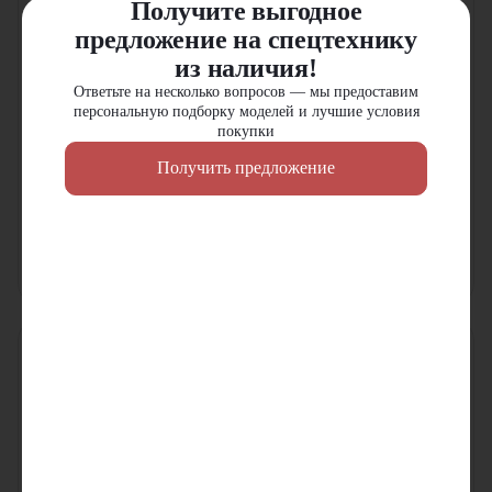
Получите выгодное
предложение на спецтехнику
из наличия!
Ответьте на несколько вопросов — мы предоставим
персональную подборку моделей и лучшие условия
покупки
Экскаватор Zoomlion ZE360E
Дорожный каток Zoomlion
YZC13E
Глубина копания:
7380
мм
Получить предложение
Мощность двигателя:
139
л.с.
Объем ковша:
1.6
м³
Эксплуатационная масса:
12800
кг
Рабочий вес:
34.3
т
Ширина вальца:
1250
мм
В наличии
В наличии
Цена по запросу
Цена по запросу
Узнать цену
Узнать цену