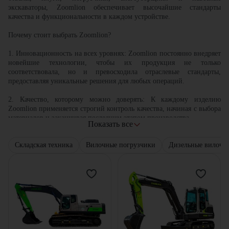
экскаваторы, Zoomlion обеспечивает высочайшие стандарты
качества и функциональности в каждом устройстве.
Почему стоит выбрать Zoomlion?
1. Инновационность на всех уровнях: Zoomlion постоянно внедряет
новейшие технологии, чтобы их продукция не только
соответствовала, но и превосходила отраслевые стандарты,
предоставляя уникальные решения для любых операций.
2. Качество, которому можно доверять: К каждому изделию
Zoomlion применяется строгий контроль качества, начиная с выбора
материалов и заканчивая последним этапом производства.
Показать все
3. Версатильность и адаптивность: Продукция Zoomlion
Складская техника
Вилочные погрузчики
Дизельные вилочн
спроектирована так, чтобы быть максимально адаптивной к
различным рабочим условиям и типам тракторов, позволяя
пользователю достичь оптимальных результатов в любых задачах.
4. Простота в эксплуатации: Эргономичный дизайн и легкость в
обслуживании делают оборудование Zoomlion предпочтительным
выбором для операторов, значение выделяющих удобство и
минимальные временные затраты на подготовку к работе.
5. Высокий уровень поддержки: Zoomlion гордится своим