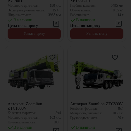
PY190D
ZE135E-10
Мощность двигателя:
190
л.с.
Глубина копания:
5495
мм
Эксплуатационная масса:
15.4
т
Объем ковша:
0.55
м³
Ширина отвала:
3965
мм
Рабочий вес:
14
т
В наличии
В наличии
Цена по запросу
Цена по запросу
Узнать цену
Узнать цену
Автокран Zoomlion
Автокран Zoomlion ZTC800V
ZTC1000V
Колёсная формула:
8x4
Колёсная формула:
8x4
Мощность двигателя:
103
л.с.
Мощность двигателя:
103
л.с.
Грузоподъемность:
80
т
Грузоподъемность:
100
т
В наличии
В наличии