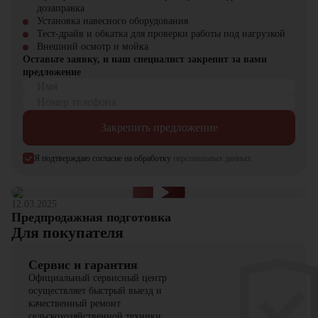
найдете широкий выбор спецтехники, вилочной и малой складской
дозаправка
техники, навесного оборудования и запчастей.
Установка навесного оборудования
Тест-драйв и обкатка для проверки работы под нагрузкой
Внешний осмотр и мойка
Оставьте заявку, и наш специалист закрепит за вами
предложение
Имя
Номер телефона
Закрепить предложение
Я подтверждаю согласие на обработку
персональных данных
12.03.2025
Предпродажная подготовка
Для покупателя
Сервис и гарантия
Официальный сервисный центр
осуществляет быстрый выезд и
качественный ремонт
сельскохозяйственной техники