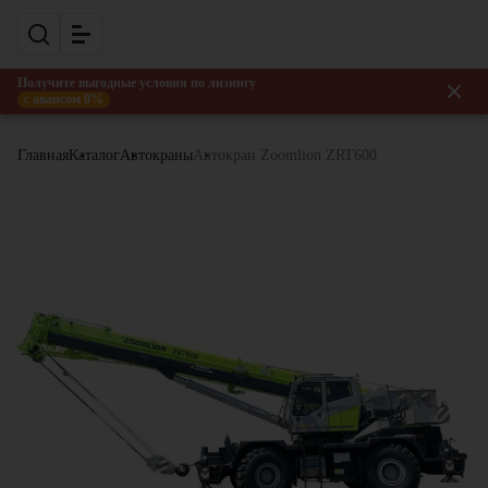
Получите выгодные условия по лизингу
с авансом 0%
Главная
Каталог
Автокраны
Автокран Zoomlion ZRT600