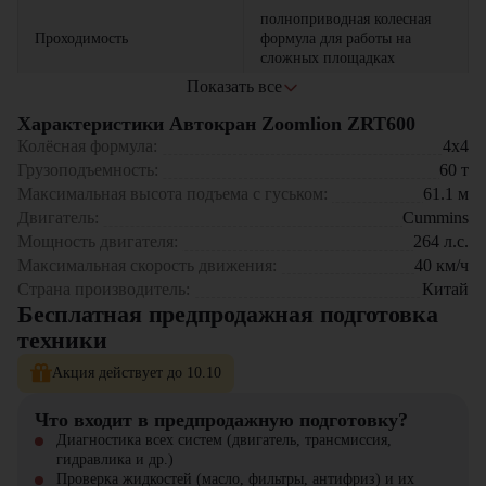
полноприводная колесная
Проходимость
формула для работы на
сложных площадках
Показать все
интеллектуальная система
Экономичность
управления расходом
Характеристики Автокран Zoomlion ZRT600
топлива
Автокран Zoomlion ZRT600 оптимален для:
Колёсная формула:
4x4
Грузоподъемность:
60
т
Промышленного строительства и монтажа оборудования
многоуровневая система
Максимальная высота подъема с гуськом:
61.1
м
Строительства мостов и инфраструктурных объектов
Безопасность
защиты и точной
Двигатель:
Cummins
Нефтегазовой и энергетической отрасли
стабилизации
Крупных складских комплексов
Мощность двигателя:
264
л.с.
Аварийно-спасательных операций
совместимость с различным
Максимальная скорость движения:
40
км/ч
Универсальность
грузозахватным
Страна производитель:
Китай
Автокран Zoomlion ZRT600 представляет собой надежное решение
оборудованием
Бесплатная предпродажная подготовка
для выполнения сложных задач, требующих высокой
техники
грузоподъемности и мобильности. Современные технологии,
продуманная конструкция и экономичность делают эту модель
Акция действует до 10.10
стратегическим активом для компаний, работающих с тяжелыми
грузами.
Что входит в предпродажную подготовку?
Автокран Zoomlion ZRT600 можно приобрести в компании "ЦТО".
Диагностика всех систем (двигатель, трансмиссия,
Мы являемся официальным дилером и предлагаем новые модели
гидравлика и др.)
техники с полным сервисным сопровождением. На нашем сайте вы
Проверка жидкостей (масло, фильтры, антифриз) и их