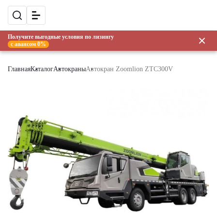
Получите выгодные условия по лизингу
с авансом 0%
Главная
Каталог
Автокраны
Автокран Zoomlion ZTC300V