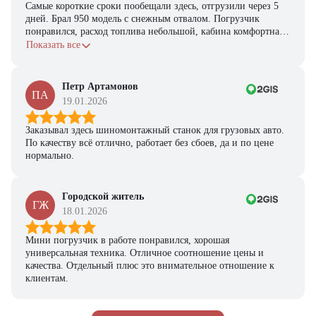
из наличия!
Самые короткие сроки пообещали здесь, отгрузили через 5
дней. Брал 950 модель с снежным отвалом. Погрузчик
Ответьте на несколько вопросов — мы предоставим
понравился, расход топлива небольшой, кабина комфортная,
персональную подборку моделей и лучшие условия
с задачами справляется.
Показать все
покупки
Получить предложение
Петр Артамонов
ПА
19.01.2026
Заказывал здесь шиномонтажный станок для грузовых авто.
По качеству всё отлично, работает без сбоев, да и по цене
нормально.
Городской житель
ГЖ
18.01.2026
Мини погрузчик в работе понравился, хорошая
универсальная техника. Отличное соотношение цены и
качества. Отдельный плюс это внимательное отношение к
клиентам.