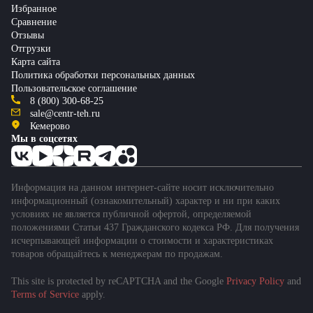
Избранное
Сравнение
Отзывы
Отгрузки
Карта сайта
Политика обработки персональных данных
Пользовательское соглашение
8 (800) 300-68-25
sale@centr-teh.ru
Кемерово
Мы в соцсетях
Информация на данном интернет-сайте носит исключительно
информационный (ознакомительный) характер и ни при каких
условиях не является публичной офертой, определяемой
положениями Статьи 437 Гражданского кодекса РФ. Для получения
исчерпывающей информации о стоимости и характеристиках
товаров обращайтесь к менеджерам по продажам.
This site is protected by reCAPTCHA and the Google
Privacy Policy
and
Подобрать спецтехнику
Terms of Service
apply.
за 1 минуту