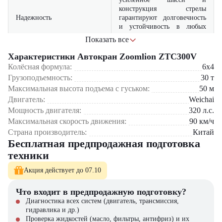
конструкция стрелы
Надежность
гарантируют долговечность
и устойчивость в любых
условиях
Показать все
оптимальная колесная
Характеристики Автокран Zoomlion ZTC300V
формула и компактные
Колёсная формула:
6x4
Маневренность
габариты позволяют
Грузоподъемность:
30
т
эффективно работать в
Максимальная высота подъема с гуськом:
50
м
ограниченном пространстве
Двигатель:
Weichai
Мощность двигателя:
современная гидравлика и
320
л.с.
системы контроля нагрузки
Максимальная скорость движения:
90
км/ч
Безопасность
обеспечивают точность и
Страна производитель:
Китай
безопасность при подъеме
Бесплатная предпродажная подготовка
груза
техники
продвинутый мотор снижает
Акция действует до 07.10
Экономичность
расход топлива, уменьшая
эксплуатационные расходы
Что входит в предпродажную подготовку?
Диагностика всех систем (двигатель, трансмиссия,
Где применяется Автокран Zoomlion ZTC300V?
гидравлика и др.)
Проверка жидкостей (масло, фильтры, антифриз) и их