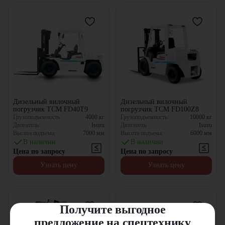
2000 г. — компания предлагает на суд общественности вилочный
погрузчик Acroba, который является незаменимым помощником в
замкнутых пространствах.
Компания "ЦТО" предлагает широкий модельный ряд спецтехники
TCM по ценам от производителя
Дизельный вилочный
Дизельный вилочный
погрузчик TCM FD40T9
погрузчик TCM FD100Z8
Грузоподъемность:
4000
кг
Грузоподъемность:
10000
кг
Двигатель:
Isuzu
Двигатель:
Isuzu
Высота подъема:
7000
мм
Высота подъема:
6000
мм
В наличии
В наличии
Цена по запросу
Цена по запросу
Узнать цену
Узнать цену
Получите выгодное
предложение на спецтехнику