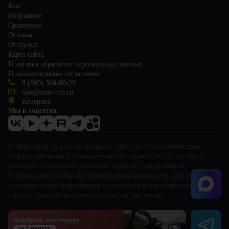
Блог
Избранное
Сравнение
Отзывы
Отгрузки
Карта сайта
Политика обработки персональных данных
Пользовательское соглашение
8 (800) 300-68-25
sale@centr-teh.ru
Кемерово
Мы в соцсетях
Информация на данном интернет-сайте носит исключительно
информационный (ознакомительный) характер и ни при каких
условиях не является публичной офертой, определяемой
положениями Статьи 437 Гражданского кодекса РФ. Для получения
исчерпывающей информации о стоимости и характеристиках
товаров обращайтесь к менеджерам по продажам.
This site is protected by reCAPTCHA and the Google
Privacy Policy
and
Подобрать спецтехнику
Terms of Service
apply.
за 1 минуту