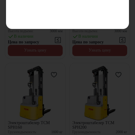
Дизельный вилочный
Бензиновый вилочный
погрузчик TCM FHD15T3Z
погрузчик TCM FG50T3
Грузоподъемность:
1500
кг
Грузоподъемность:
5000
кг
Двигатель:
Isuzu
Двигатель:
Nissan
Высота подъема:
3000
мм
Высота подъема:
3000
мм
В наличии
В наличии
Цена по запросу
Цена по запросу
Узнать цену
Узнать цену
Электроштабелер TCM
Электроштабелер TCM
SPH160
SPH200
Грузоподъемность:
1600
кг
Грузоподъемность:
2000
кг