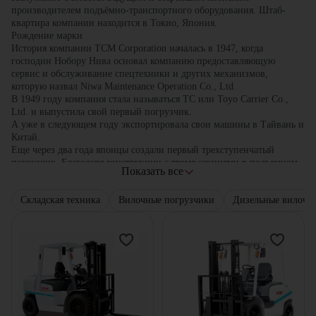
производителем подъёмно-транспортного оборудования. Штаб-
квартира компании находится в Токио, Япония.
Рождение марки
История компании TCM Corporation началась в 1947, когда
господин Нобору Нива основал компанию предоставляющую
сервис и обслуживание спецтехники и других механизмов,
которую назвал Niwa Maintenance Operation Co., Ltd.
В 1949 году компания стала называться ТС или Toyo Carrier Co.,
Ltd. и выпустила свой первый погрузчик.
А уже в следующем году экспортировала свои машины в Тайвань и
Китай.
Еще через два года японцы создали первый трехступенчатый
погрузчик. Благодаря конструкции с тремя секциями в подъемном
Показать все
устройстве, машина могла с легкостьюзаезжать в различные
помещения с невысоким дверным проемом, а также в вагоны. Эта
Складская техника
Вилочные погрузчики
Дизельные вилочн
технологияактивно применяется и сегодня.
В 1954 компания в очередной раз меняет название, в этот раз она
стала называться Toyo Umpanki Co, Ltd. Ребрендинг не мешает
компании успешно развиваться. В 1956 именно Toyo Umpanki Co,
Ltd поставляет 3000 вилочных погрузчиков в Антарктиду, чтобы
помочь исследовательской деятельности.
С 1956 по 1985 гг. компания активно сотрудничает с первым
американским производителем погрузчиков Clark Equipment. В
июле 1960 года совместно с Clark был разработан первый
фронтальный японский погрузчик.