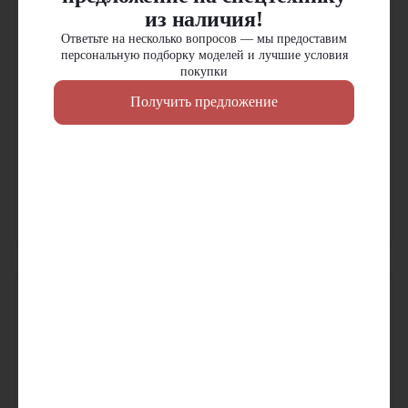
из наличия!
Ответьте на несколько вопросов — мы предоставим
персональную подборку моделей и лучшие условия
покупки
Получить предложение
Дизельный вилочный
Дизельный вилочный
погрузчик TCM FD30T3CZ
погрузчик TCM FD25T3CZ
Грузоподъемность:
3000
кг
Грузоподъемность:
2500
кг
Двигатель:
Isuzu
Двигатель:
Isuzu
Высота подъема:
3000
мм
Высота подъема:
7000
мм
В наличии
В наличии
Цена по запросу
Цена по запросу
Узнать цену
Узнать цену