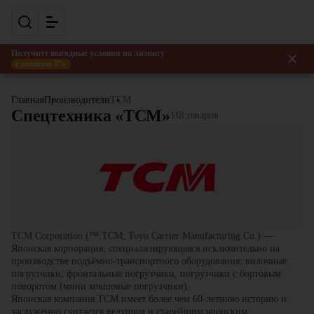
Получите выгодные условия по лизингу
с авансом 0%
Главная
Производители
TCM
Спецтехника «TCM»
118 товаров
TCM Corporation (™:TCM; Toyo Carrier Manufacturing Co.) —
Японская корпорация, специализирующаяся исключительно на
производстве подъёмно-транспортного оборудования: вилочные
погрузчики, фронтальные погрузчики, погрузчики с бортовым
поворотом (мини ковшовые погрузчики).
Японская компания TCM имеет более чем 60-летнюю историю и
заслуженно считается ведущим и старейшим японским