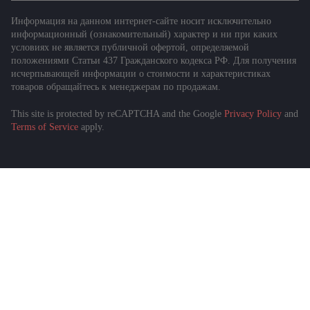
Информация на данном интернет-сайте носит исключительно
информационный (ознакомительный) характер и ни при каких
условиях не является публичной офертой, определяемой
положениями Статьи 437 Гражданского кодекса РФ. Для получения
исчерпывающей информации о стоимости и характеристиках
товаров обращайтесь к менеджерам по продажам.
This site is protected by reCAPTCHA and the Google
Privacy Policy
and
Terms of Service
apply.