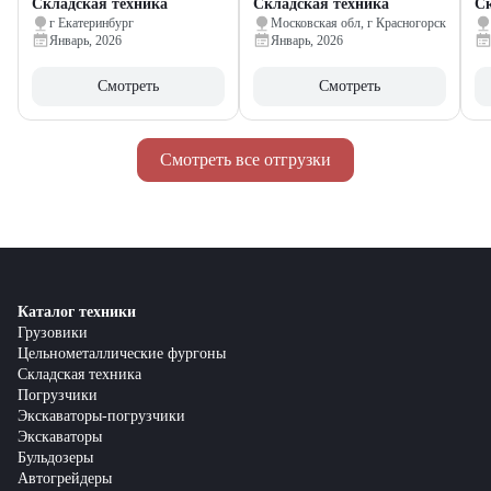
Складская техника
Складская техника
Ск
г Екатеринбург
Московская обл, г Красногорск
Январь, 2026
Январь, 2026
Смотреть
Смотреть
Смотреть все отгрузки
Каталог техники
Грузовики
Цельнометаллические фургоны
Складская техника
Погрузчики
Экскаваторы-погрузчики
Экскаваторы
Бульдозеры
Автогрейдеры