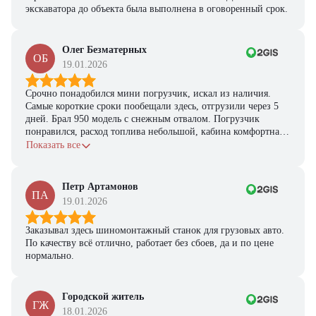
экскаватора до объекта была выполнена в оговоренный срок.
Олег Безматерных
ОБ
19.01.2026
Срочно понадобился мини погрузчик, искал из наличия.
Самые короткие сроки пообещали здесь, отгрузили через 5
дней. Брал 950 модель с снежным отвалом. Погрузчик
понравился, расход топлива небольшой, кабина комфортная,
с задачами справляется.
Показать все
Петр Артамонов
ПА
19.01.2026
Заказывал здесь шиномонтажный станок для грузовых авто.
По качеству всё отлично, работает без сбоев, да и по цене
нормально.
Городской житель
ГЖ
18.01.2026