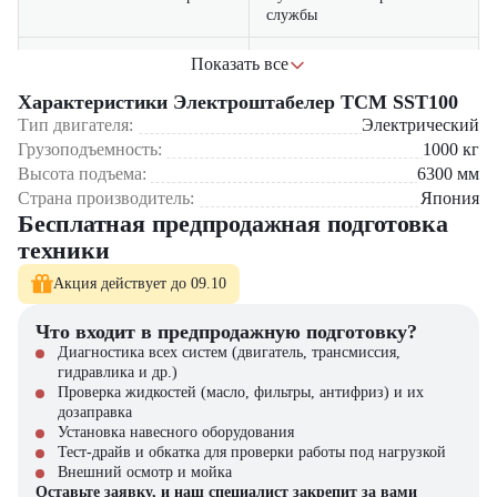
службы
экономия до 20% энергии
Показать все
Энергоэффективный привод
по сравнению с аналогами
Где применяется TCM SST100?
Характеристики Электроштабелер TCM SST100
радиус разворота всего 1.1
Тип двигателя:
Электрический
Улучшенная маневренность
Фармацевтические склады и чистые помещения
метра
Грузоподъемность:
1000
кг
Библиотеки и архивы
Высота подъема:
6300
мм
Торговые центры и выставочные залы
легкий доступ к ключевым
Простое обслуживание
Страна производитель:
Япония
Офисные и административные склады
узлам и агрегатам
Бесплатная предпродажная подготовка
Производственные предприятия с особыми требованиями к
шуму
техники
Почему стоит выбрать TCM SST100?
Акция действует до 09.10
Японская надежность – проверенная конструкция и
Что входит в предпродажную подготовку?
качественные комплектующие обеспечивают долгий срок
Диагностика всех систем (двигатель, трансмиссия,
службы
гидравлика и др.)
Экономия энергии – инновационный электропривод снижает
Проверка жидкостей (масло, фильтры, антифриз) и их
затраты на электроэнергию до 25%
дозаправка
Удобство оператора – эргономичная панель управления и
Установка навесного оборудования
регулируемая рукоятка
Тест-драйв и обкатка для проверки работы под нагрузкой
Низкие расходы – доступное обслуживание и ремонт благодаря
Внешний осмотр и мойка
распространенности модели
Оставьте заявку, и наш специалист закрепит за вами