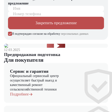
предложение
Компания "ЦТО" – официальный дилер техники TCM,
Имя
предлагающий новые модели складского оборудования с гарантией.
Номер телефона
У нас вы найдете: широкий выбор спецтехники, вилочных
погрузчиков, малой складской техники, навесного оборудования,
Закрепить предложение
запчасти для долгосрочной эксплуатации, профессиональные
консультации по выбору техники.
Я подтверждаю согласие на обработку
персональных данных
12.03.2025
Предпродажная подготовка
Для покупателя
Сервис и гарантия
Официальный сервисный центр
осуществляет быстрый выезд и
качественный ремонт
сельскохозяйственной техники
Подробнее