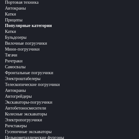
Портовая техника
Автокраны
Катки
Прицепы
Популярные категории
Катки
Бульдозеры
Вилочные погрузчики
Мини-погрузчики
Тягачи
Ричтраки
Самосвалы
Фронтальные погрузчики
Электроштабелеры
Телескопические погрузчики
Автокраны
Автогрейдеры
Экскаваторы-погрузчики
Автобетоносмесители
Колесные экскаваторы
Электропогрузчики
Ричстакеры
Гусеничные экскаваторы
Цельнометаллические фургоны