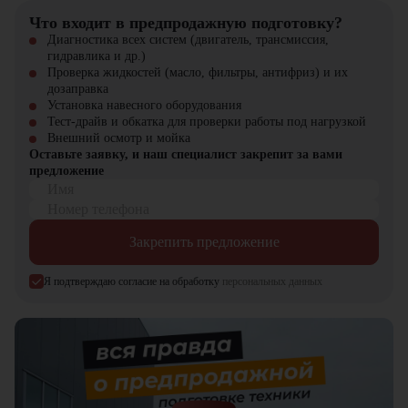
Компактность и маневренность в ограниченном пространстве
Что входит в предпродажную подготовку?
Высокая грузоподъемность при компактных размерах
Диагностика всех систем (двигатель, трансмиссия,
Надежность проверенного японского бренда
гидравлика и др.)
Универсальность в применении — от склада до стройки
Проверка жидкостей (масло, фильтры, антифриз) и их
дозаправка
Купить бензиновый вилочный погрузчик TCM FG25T3C в
Установка навесного оборудования
компании "ЦТО"
Тест-драйв и обкатка для проверки работы под нагрузкой
Внешний осмотр и мойка
Компания "ЦТО" – официальный дилер техники TCM,
Оставьте заявку, и наш специалист закрепит за вами
предлагающий новые модели складского оборудования с гарантией.
предложение
У нас вы найдете: широкий выбор спецтехники, вилочных
Имя
погрузчиков, малой складской техники, навесного оборудования,
запчасти для долгосрочной эксплуатации, профессиональные
Номер телефона
консультации по выбору техники.
Закрепить предложение
Мы осуществляем быструю доставку по всей России и
обеспечиваем сервисное обслуживание и ремонт.
Я подтверждаю согласие на обработку
персональных данных
📞 Звоните прямо сейчас для уточнения деталей и оформления
заказа!
Выбирайте надежность и качество – выбирайте TCM FG25T3C
в "ЦТО"!