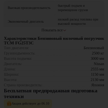
быстрый подъем и
Высокая производительность
перемещение грузов
низкий расход топлива при
Экономичный двигатель
высокой мощности
Показать все
устойчив к интенсивным
Надежная конструкция
нагрузкам
Характеристики Бензиновый вилочный погрузчик
TCM FG25T3C
легкий и точный контроль в
Тип двигателя:
Бензиновый
Простое управление
любых условиях
Грузоподъемность:
2500
кг
Высота подъема:
3000
мм
Где применяется вилочный погрузчик TCM FG25T3C?
Двигатель:
Nissan
Длина:
2555
мм
Склады и распределительные центры
Ширина:
1150
мм
Производственные площадки
Высота:
2130
мм
Торговые комплексы и супермаркеты
Автосалоны и логистические компании
Страна производитель:
Япония
Строительные и монтажные базы
Бесплатная предпродажная подготовка
техники
Почему стоит выбрать TCM FG25T3C?
Акция действует до 06.10
Отличное сочетание цены и качества