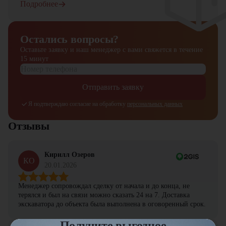
Подробнее
Остались вопросы?
Оставьте заявку и наш менеджер
с вами свяжется в течение
15 минут
Отправить заявку
Я подтверждаю согласие на обработку
персональных данных
Отзывы
Кирилл Озеров
КО
20.01.2026
Менеджер сопровождал сделку от начала и до конца, не
терялся и был на связи можно сказать 24 на 7. Доставка
экскаватора до объекта была выполнена в оговоренный срок.
Получите выгодное