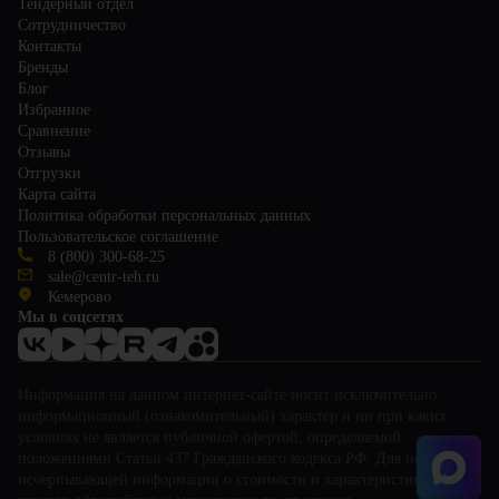
Тендерный отдел
Сотрудничество
Контакты
Бренды
Блог
Избранное
Сравнение
Отзывы
Отгрузки
Карта сайта
Политика обработки персональных данных
Пользовательское соглашение
8 (800) 300-68-25
sale@centr-teh.ru
Кемерово
Мы в соцсетях
Информация на данном интернет-сайте носит исключительно
информационный (ознакомительный) характер и ни при каких
условиях не является публичной офертой, определяемой
положениями Статьи 437 Гражданского кодекса РФ. Для получения
исчерпывающей информации о стоимости и характеристиках