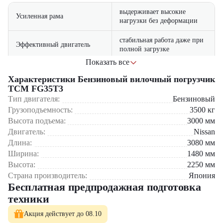
выдерживает высокие
Усиленная рама
нагрузки без деформации
стабильная работа даже при
Эффективный двигатель
полной загрузке
Показать все
быстрый доступ к основным
Простое обслуживание
узлам
Характеристики Бензиновый вилочный погрузчик
TCM FG35T3
надежные тормоза и система
Тип двигателя:
Бензиновый
Повышенная безопасность
контроля
Грузоподъемность:
3500
кг
Высота подъема:
3000
мм
Где применяется вилочный погрузчик TCM FG35T3?
Двигатель:
Nissan
Длина:
3080
мм
Складские терминалы и логистические центры
Ширина:
1480
мм
Производственные предприятия тяжелой промышленности
Высота:
2250
мм
Металлургические и машиностроительные заводы
Строительные базы и оптовые склады
Страна производитель:
Япония
Транспортно-экспедиционные компании
Бесплатная предпродажная подготовка
техники
Почему стоит выбрать TCM FG35T3?
Акция действует до 08.10
Японское качество и надежные комплектующие