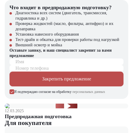
Высокая производительность при интенсивной эксплуатации
Что входит в предпродажную подготовку?
Универсальность для разных условий работы
Диагностика всех систем (двигатель, трансмиссия,
Простота в управлении и обучении персонала
гидравлика и др.)
Оптимальное соотношение цены и ресурса
Проверка жидкостей (масло, фильтры, антифриз) и их
дозаправка
Купить бензиновый вилочный погрузчик TCM FG35T3 в
Установка навесного оборудования
компании "ЦТО"
Тест-драйв и обкатка для проверки работы под нагрузкой
Внешний осмотр и мойка
Компания "ЦТО" – официальный дилер техники TCM,
Оставьте заявку, и наш специалист закрепит за вами
предлагающий новые модели складского оборудования с гарантией.
предложение
У нас вы найдете: широкий выбор спецтехники, вилочных
Имя
погрузчиков, малой складской техники, навесного оборудования,
запчасти для долгосрочной эксплуатации, профессиональные
Номер телефона
консультации по выбору техники.
Закрепить предложение
Мы осуществляем быструю доставку по всей России и
обеспечиваем сервисное обслуживание и ремонт.
Я подтверждаю согласие на обработку
персональных данных
📞 Звоните прямо сейчас для уточнения деталей и оформления
заказа!
12.03.2025
Выбирайте надежность и качество – выбирайте TCM FG35T3 в
Предпродажная подготовка
"ЦТО"!
Для покупателя