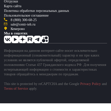
Отгрузки
Карта сайта
Политика обработки персональных данных
Пользовательское соглашение
8 (800) 300-68-25
sale@centr-teh.ru
Кемерово
Мы в соцсетях
Информация на данном интернет-сайте носит исключительно
информационный (ознакомительный) характер и ни при каких
условиях не является публичной офертой, определяемой
положениями Статьи 437 Гражданского кодекса РФ. Для получения
исчерпывающей информации о стоимости и характеристиках
товаров обращайтесь к менеджерам по продажам.
This site is protected by reCAPTCHA and the Google
Privacy Policy
and
Terms of Service
apply.