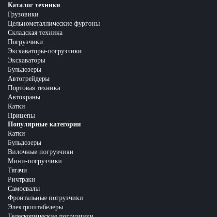
Каталог техники
Грузовики
Цельнометаллические фургоны
Складская техника
Погрузчики
Экскаваторы-погрузчики
Экскаваторы
Бульдозеры
Автогрейдеры
Портовая техника
Автокраны
Катки
Прицепы
Популярные категории
Катки
Бульдозеры
Вилочные погрузчики
Мини-погрузчики
Тягачи
Ричтраки
Самосвалы
Фронтальные погрузчики
Электроштабелеры
Телескопические погрузчики