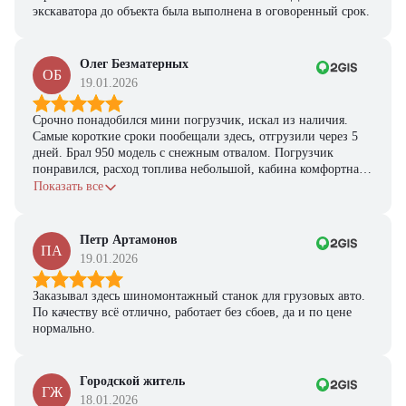
экскаватора до объекта была выполнена в оговоренный срок.
Олег Безматерных
ОБ
19.01.2026
Срочно понадобился мини погрузчик, искал из наличия.
Самые короткие сроки пообещали здесь, отгрузили через 5
дней. Брал 950 модель с снежным отвалом. Погрузчик
понравился, расход топлива небольшой, кабина комфортная,
с задачами справляется.
Показать все
Петр Артамонов
ПА
19.01.2026
Заказывал здесь шиномонтажный станок для грузовых авто.
По качеству всё отлично, работает без сбоев, да и по цене
нормально.
Городской житель
ГЖ
18.01.2026