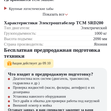
Улучшенная эргономика
контролем и антивибрационной
системой
Крупные логистические хабы
Производства тяжелой промышленности
Показать все
Склады строительных материалов
автоматическая адаптация
Характеристики Электроштабелер TCM SRD200
Сельскохозяйственные комплексы
Технология SmartDrive
мощности двигателя к текущей
Оптовые распределительные центры
нагрузке
Тип двигателя:
Электрический
Грузоподъемность:
1000
кг
Почему стоит выбрать TCM SRD200?
Высота подъема:
2090
мм
Страна производитель:
Япония
Система автоматического позиционирования
Бесплатная предпродажная подготовка
4 рабочих режима (Точный/ЭКО/Стандарт/Турбо)
Усиленные стальные ролики с двойным ресурсом
техники
LED-освещение профессионального уровня
Акция действует до 09.10
Компания "ЦТО" – официальный дилер техники TCM,
предлагающий новые модели складского оборудования с гарантией.
Что входит в предпродажную подготовку?
У нас вы найдете: широкий выбор спецтехники, вилочных
Диагностика всех систем (двигатель, трансмиссия,
погрузчиков, малой складской техники, навесного оборудования,
гидравлика и др.)
запчасти для долгосрочной эксплуатации, профессиональные
Проверка жидкостей (масло, фильтры, антифриз) и их
консультации по выбору техники.
дозаправка
Установка навесного оборудования
Тест-драйв и обкатка для проверки работы под нагрузкой
Внешний осмотр и мойка
Оставьте заявку, и наш специалист закрепит за вами