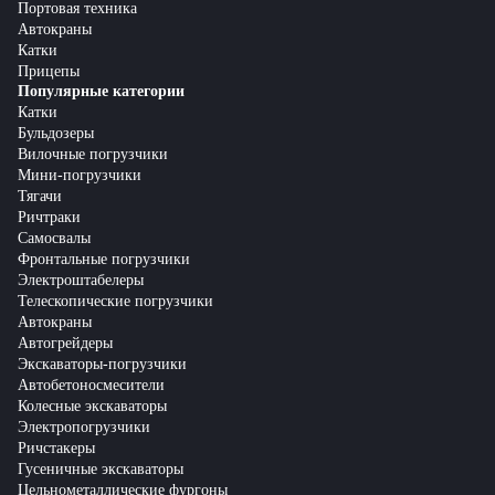
Портовая техника
Автокраны
Катки
Прицепы
Популярные категории
Катки
Бульдозеры
Вилочные погрузчики
Мини-погрузчики
Тягачи
Ричтраки
Самосвалы
Фронтальные погрузчики
Электроштабелеры
Телескопические погрузчики
Автокраны
Автогрейдеры
Экскаваторы-погрузчики
Автобетоносмесители
Колесные экскаваторы
Электропогрузчики
Ричстакеры
Гусеничные экскаваторы
Цельнометаллические фургоны