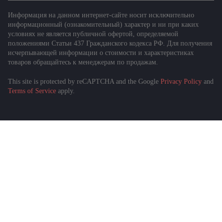
Информация на данном интернет-сайте носит исключительно
информационный (ознакомительный) характер и ни при каких
условиях не является публичной офертой, определяемой
положениями Статьи 437 Гражданского кодекса РФ. Для получения
исчерпывающей информации о стоимости и характеристиках
товаров обращайтесь к менеджерам по продажам.
This site is protected by reCAPTCHA and the Google
Privacy Policy
and
Terms of Service
apply.