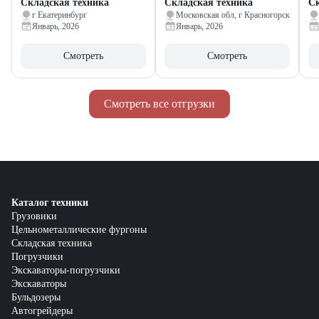
Складская техника
Складская техника
Ск
г Екатеринбург
Московская обл, г Красногорск
Январь, 2026
Январь, 2026
Смотреть
Смотреть
Смотреть все отгрузки
Каталог техники
Грузовики
Цельнометаллические фургоны
Складская техника
Погрузчики
Экскаваторы-погрузчики
Экскаваторы
Бульдозеры
Автогрейдеры