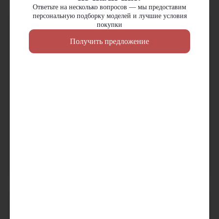
Ответьте на несколько вопросов — мы предоставим
персональную подборку моделей и лучшие условия
покупки
Получить предложение
Экскаватор-погрузчик John
Автогрейдер John Deere
Deere 325
672GP
Мощность двигателя:
94
л.с.
Мощность двигателя:
258
л.с.
Грузоподъемность:
3220
кг
Эксплуатационная масса:
20
т
Рабочий вес:
8.28
т
Ширина отвала:
2570
мм
В наличии
В наличии
Цена по запросу
Цена по запросу
Узнать цену
Узнать цену