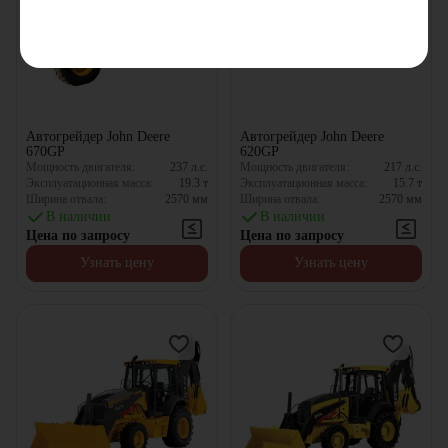
Автогрейдер John Deere
Автогрейдер John Deere
670GP
620GP
Мощность двигателя:
237
л.с.
Мощность двигателя:
217
л.с.
Эксплуатационная масса:
19.3
т
Эксплуатационная масса:
15.7
т
Ширина отвала:
2570
мм
Ширина отвала:
2570
мм
В наличии
В наличии
Цена по запросу
Цена по запросу
Узнать цену
Узнать цену