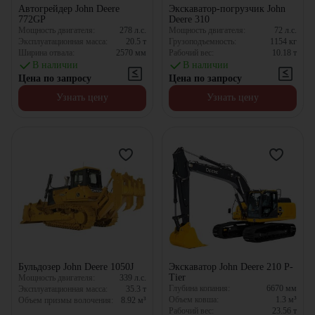
Автогрейдер John Deere
Экскаватор-погрузчик John
772GP
Deere 310
Мощность двигателя:
278
л.с.
Мощность двигателя:
72
л.с.
Эксплуатационная масса:
20.5
т
Грузоподъемность:
1154
кг
Ширина отвала:
2570
мм
Рабочий вес:
10.18
т
В наличии
В наличии
Цена по запросу
Цена по запросу
Узнать цену
Узнать цену
Бульдозер John Deere 1050J
Экскаватор John Deere 210 P-
Tier
Мощность двигателя:
339
л.с.
Глубина копания:
6670
мм
Эксплуатационная масса:
35.3
т
Объем ковша:
1.3
м³
Объем призмы волочения:
8.92
м³
Рабочий вес:
23.56
т