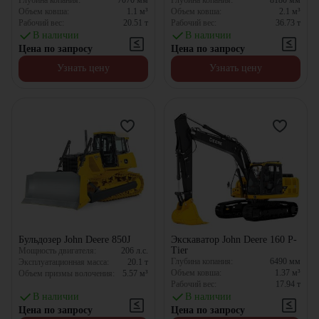
Глубина копания:
7070
мм
Глубина копания:
8180
мм
Объем ковша:
1.1
м³
Объем ковша:
2.1
м³
Рабочий вес:
20.51
т
Рабочий вес:
36.73
т
В наличии
В наличии
Цена по запросу
Цена по запросу
Узнать цену
Узнать цену
Бульдозер John Deere 850J
Экскаватор John Deere 160 P-
Tier
Мощность двигателя:
206
л.с.
Глубина копания:
6490
мм
Эксплуатационная масса:
20.1
т
Объем ковша:
1.37
м³
Объем призмы волочения:
5.57
м³
Рабочий вес:
17.94
т
В наличии
В наличии
Цена по запросу
Цена по запросу