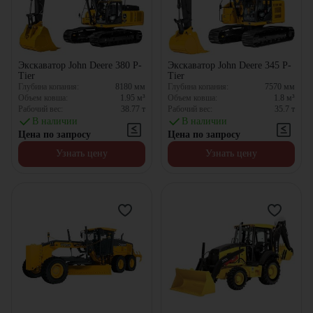
Экскаватор John Deere 380 P-
Экскаватор John Deere 345 P-
Tier
Tier
Глубина копания:
8180
мм
Глубина копания:
7570
мм
Объем ковша:
1.95
м³
Объем ковша:
1.8
м³
Рабочий вес:
38.77
т
Рабочий вес:
35.7
т
В наличии
В наличии
Цена по запросу
Цена по запросу
Узнать цену
Узнать цену