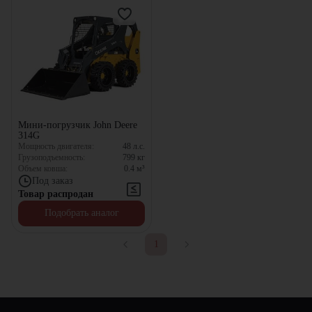
Мини-погрузчик John Deere
314G
Мощность двигателя:
48
л.с.
Грузоподъемность:
799
кг
Объем ковша:
0.4
м³
Под заказ
Товар распродан
Подобрать аналог
1