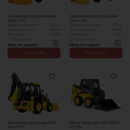
Экскаватор-погрузчик John
Экскаватор-погрузчик John
Deere 710
Deere 410
Мощность двигателя:
128
л.с.
Мощность двигателя:
67
л.с.
Грузоподъемность:
4212
кг
Грузоподъемность:
2268
кг
Рабочий вес:
11.79
т
Рабочий вес:
6.82
т
В наличии
В наличии
Цена по запросу
Цена по запросу
Узнать цену
Узнать цену
Экскаватор-погрузчик John
Мини-погрузчик John Deere
Deere 315
312GR