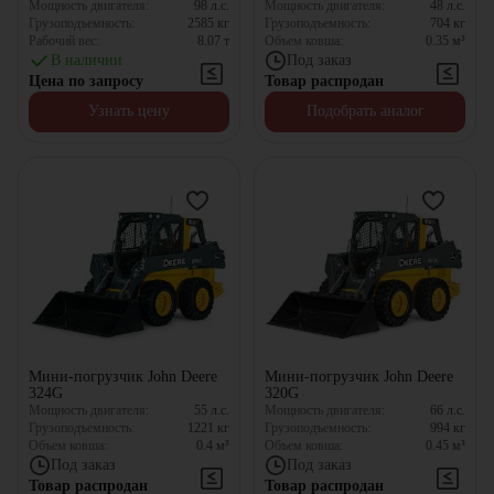
Мощность двигателя:
98
л.с.
Мощность двигателя:
48
л.с.
Грузоподъемность:
2585
кг
Грузоподъемность:
704
кг
Рабочий вес:
8.07
т
Объем ковша:
0.35
м³
В наличии
Под заказ
Цена по запросу
Товар распродан
Узнать цену
Подобрать аналог
Мини-погрузчик John Deere
Мини-погрузчик John Deere
324G
320G
Мощность двигателя:
55
л.с.
Мощность двигателя:
66
л.с.
Грузоподъемность:
1221
кг
Грузоподъемность:
994
кг
Объем ковша:
0.4
м³
Объем ковша:
0.45
м³
Под заказ
Под заказ
Товар распродан
Товар распродан