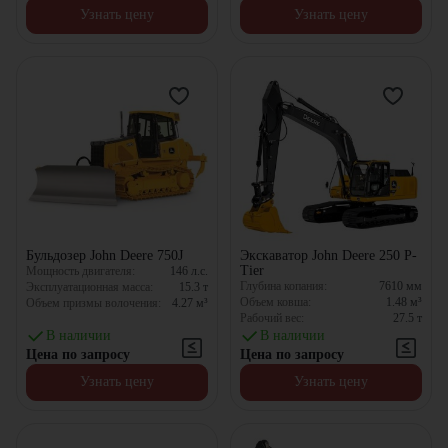
Узнать цену
Узнать цену
Бульдозер John Deere 750J
Экскаватор John Deere 250 P-
Tier
Мощность двигателя:
146
л.с.
Глубина копания:
7610
мм
Эксплуатационная масса:
15.3
т
Объем ковша:
1.48
м³
Объем призмы волочения:
4.27
м³
Рабочий вес:
27.5
т
В наличии
В наличии
Цена по запросу
Цена по запросу
Узнать цену
Узнать цену