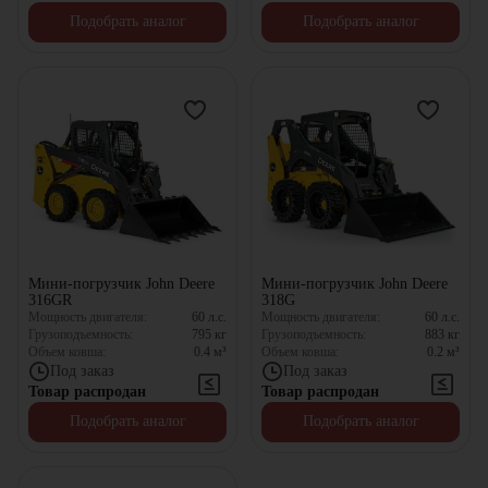
Подобрать аналог
Подобрать аналог
Мини-погрузчик John Deere
Мини-погрузчик John Deere
316GR
318G
Мощность двигателя:
60
л.с.
Мощность двигателя:
60
л.с.
Грузоподъемность:
795
кг
Грузоподъемность:
883
кг
Объем ковша:
0.4
м³
Объем ковша:
0.2
м³
Под заказ
Под заказ
Товар распродан
Товар распродан
Подобрать аналог
Подобрать аналог