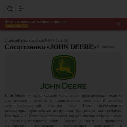
Получите выгодные условия по лизингу
с авансом 0%
Главная
Производители
JOHN DEERE
Спецтехника «JOHN DEERE»
29 товаров
John Deere
—
американская корпорация, производящая технику
для сельского, лесного и строительного секторов. В линейке
специализированной техники John Deere представлены
экскаваторы, фронтальные погрузчики, бульдозеры, автогрейдеры.
Техника John Deere разрабатывается для повышения эффективности
и производительности работ. Акцент делается на прочность
конструкции, применении современных двигателей и