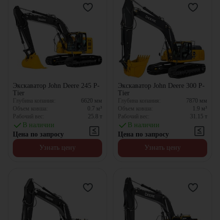
Экскаватор John Deere 245 P-
Экскаватор John Deere 300 P-
Tier
Tier
Глубина копания:
6620
мм
Глубина копания:
7870
мм
Объем ковша:
0.7
м³
Объем ковша:
1.9
м³
Рабочий вес:
25.8
т
Рабочий вес:
31.15
т
В наличии
В наличии
Цена по запросу
Цена по запросу
Узнать цену
Узнать цену