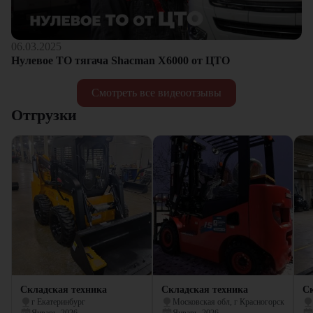
06.03.2025
Нулевое ТО тягача Shacman Х6000 от ЦТО
Смотреть все видеоотзывы
Отгрузки
Складская техника
Складская техника
Ск
г Екатеринбург
Московская обл, г Красногорск
Январь, 2026
Январь, 2026