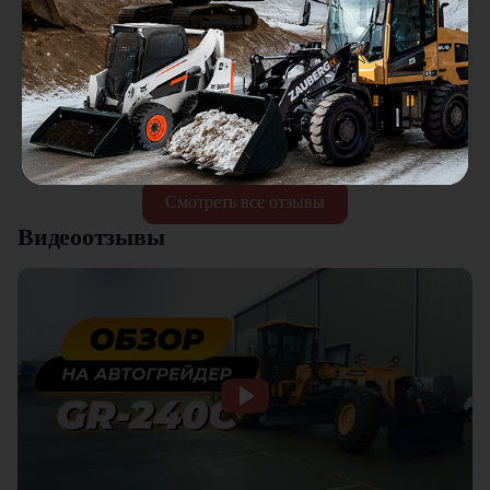
Городской житель
ГЖ
18.01.2026
Мини погрузчик в работе понравился, хорошая
универсальная техника. Отличное соотношение цены и
качества. Отдельный плюс это внимательное отношение к
клиентам.
Смотреть все отзывы
Видеоотзывы