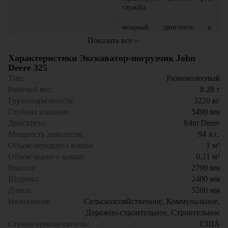
службы
мощный двигатель и
современная гидравлика
Показать все
Производительность
ускоряют выполнение
любых задач
Характеристики Экскаватор-погрузчик John
Deere 325
компактные размеры и
Тип:
Разноколесный
оптимальный радиус
Рабочий вес:
8.28
т
поворота позволяют
Маневренность
Грузоподъемность:
3220
кг
работать даже в
Глубина копания:
ограниченных
5490
мм
пространствах
Двигатель:
John Deere
Мощность двигателя:
94
л.с.
совмещение функций
Объем переднего ковша:
1
м³
экскаватора и фронтального
Объем заднего ковша:
0.21
м³
Универсальность
погрузчика снижает
Высота:
2790
мм
потребность в
дополнительной технике
Ширина:
2400
мм
Длина:
5260
мм
просторная кабина с
Назначения:
Сельскохозяйственное, Коммунальное,
хорошей обзорностью и
Дорожно-строительное, Строительное
Комфорт
удобным управлением
Страна производитель:
США
повышает эффективность