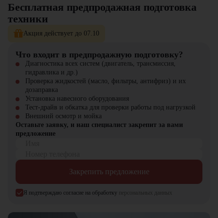
Бесплатная предпродажная подготовка
работы
техники
Где применяется Экскаватор-погрузчик John Deere 325?
Акция действует до 07.10
Строительные площадки: копка котлованов, траншей,
Что входит в предпродажную подготовку?
планировка территории
Дорожное строительство и благоустройство
Диагностика всех систем (двигатель, трансмиссия,
Коммунальные работы: уборка и обслуживание городской
гидравлика и др.)
инфраструктуры
Проверка жидкостей (масло, фильтры, антифриз) и их
Сельское хозяйство: погрузка и транспортировка сыпучих
дозаправка
материалов
Установка навесного оборудования
Промышленные объекты: погрузочно-разгрузочные работы
Тест-драйв и обкатка для проверки работы под нагрузкой
Внешний осмотр и мойка
Экскаватор-погрузчик John Deere 325 сочетает высокую мощность,
Оставьте заявку, и наш специалист закрепит за вами
надежность и универсальность. Он повышает эффективность
предложение
работы, снижает эксплуатационные расходы и обеспечивает
Имя
комфорт оператора в любых условиях.
Номер телефона
Экскаватор-погрузчик John Deere 325
можно купить в компании
Закрепить предложение
«
ЦТО
». Компания является официальным дилером и предлагает
новые модели техники. На нашем сайте представлен широкий
Я подтверждаю согласие на обработку
персональных данных
выбор спецтехники, вилочной и малой складской техники,
навесного оборудования и запчастей.