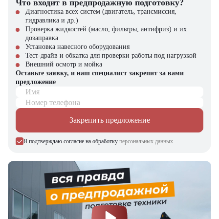
Что входит в предпродажную подготовку?
преимущества:
Диагностика всех систем (двигатель, трансмиссия,
гидравлика и др.)
Поставка новых машин с полным пакетом документов
Проверка жидкостей (масло, фильтры, антифриз) и их
Официальная гарантия производителя
дозаправка
Сервисное обслуживание по стандартам John Deere
Установка навесного оборудования
Гибкие финансовые программы
Тест-драйв и обкатка для проверки работы под нагрузкой
Внешний осмотр и мойка
Оставьте заявку, и наш специалист закрепит за вами
предложение
Имя
Номер телефона
Закрепить предложение
Я подтверждаю согласие на обработку
персональных данных