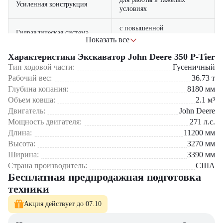
Усиленная конструкция
условиях
с повышенной
Гидравлическая система
производительности
Показать все
Характеристики Экскаватор John Deere 350 P-Tier
с панорамным обзором и
Эргономичная кабина
Сферы применения:
климат-контролем
Тип ходовой части:
Гусеничный
Рабочий вес:
36.73
т
Промышленное строительство (котлованы, фундаменты)
Система автоматического
Глубина копания:
8180
мм
для точности работ
Дорожные работы (планировка, создание насыпей)
выравнивания
Объем ковша:
2.1
м³
Горнодобывающая промышленность
Коммунальное хозяйство
Двигатель:
John Deere
Сельскохозяйственные работы
Мощность двигателя:
271
л.с.
Длина:
11200
мм
5 причин выбрать John Deere 350 P-Tier:
Высота:
3270
мм
Ширина:
3390
мм
Оптимальное сочетание мощности и экономичности
Превосходная устойчивость на сложных участках
Страна производитель:
США
Простота обслуживания и доступность запчастей
Бесплатная предпродажная подготовка
Комфортные условия для оператора
техники
Долгий срок службы при интенсивной эксплуатации
Акция действует до 07.10
Приобрести экскаватор John Deere 350 P-Tier
можно в
компании
«ЦТО»
– официальном дилере John Deere.
Наши