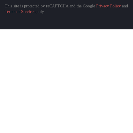
This site is protected by reCAPTCHA and the Google
Privacy Policy
and
Terms of Service
apply.