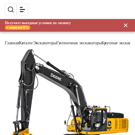
Получите выгодные условия по лизингу
с авансом 0%
Главная
Каталог
Экскаваторы
Гусеничные экскаваторы
Крупные экскава