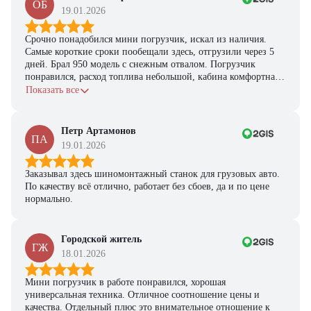
ОБ
19.01.2026
Срочно понадобился мини погрузчик, искал из наличия.
Самые короткие сроки пообещали здесь, отгрузили через 5
дней. Брал 950 модель с снежным отвалом. Погрузчик
понравился, расход топлива небольшой, кабина комфортная,
с задачами справляется.
Показать все
Петр Артамонов
ПА
19.01.2026
Заказывал здесь шиномонтажный станок для грузовых авто.
По качеству всё отлично, работает без сбоев, да и по цене
нормально.
Городской житель
ГЖ
18.01.2026
Мини погрузчик в работе понравился, хорошая
универсальная техника. Отличное соотношение цены и
качества. Отдельный плюс это внимательное отношение к