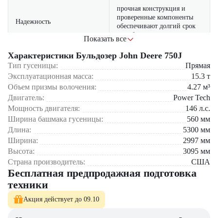
прочная конструкция и
проверенные компоненты
Надежность
обеспечивают долгий срок
службы техники
Показать все
высокая эксплуатационная
Характеристики Бульдозер John Deere 750J
масса и объем призмы
Тип гусеницы:
Прямая
Производительность
волочения позволяют
Эксплуатационная масса:
15.3
т
быстро выполнять земляные
Объем призмы волочения:
4.27
м³
работы
Двигатель:
Power Tech
Мощность двигателя:
оптимизированный расход
146
л.с.
Экономичность
топлива снижает затраты на
Ширина башмака гусеницы:
560
мм
эксплуатацию
Длина:
5300
мм
Ширина:
2997
мм
эргономичная кабина с
Высота:
3095
мм
удобным управлением и
Комфорт
Страна производитель:
США
современными системами
Бесплатная предпродажная подготовка
безопасности
техники
Где применяется Бульдозер John Deere 750J?
Акция действует до 09.10
Строительные площадки и инженерные проекты.