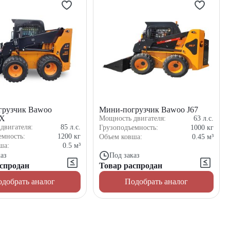
грузчик Bawoo
Мини-погрузчик Bawoo J67
EX
Мощность двигателя:
63
л.с.
двигателя:
85
л.с.
Грузоподъемность:
1000
кг
емность:
1200
кг
Объем ковша:
0.45
м³
ша:
0.5
м³
аз
Под заказ
спродан
Товар распродан
добрать аналог
Подобрать аналог