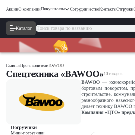
Покупателям
Акции
О компании
Сотрудничество
Контакты
Отгрузки
Каталог
Главная
Производители
BAWOO
Спецтехника «BAWOO»
10 товаров
BAWOO
—
южнокорейск
бортовым поворотом, п
строительстве, коммуна
разнообразного навесно
делает технику BAWOO п
Компания «ЦТО» предла
Погрузчики
Мини-погрузчики