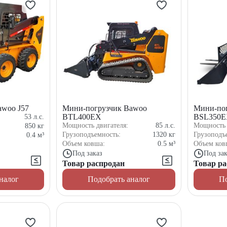
awoo J57
Мини-погрузчик Bawoo
Мини-по
BTL400EX
BSL350
53
л.с.
Мощность двигателя:
85
л.с.
Мощность 
850
кг
Грузоподъемность:
1320
кг
Грузоподъ
0.4
м³
Объем ковша:
0.5
м³
Объем ков
Под заказ
Под зак
Товар распродан
Товар ра
налог
Подобрать аналог
По