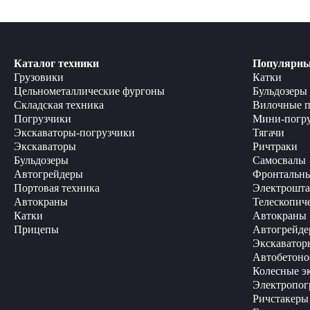
Каталог техники
Популярны
Грузовики
Катки
Цельнометаллические фургоны
Бульдозеры
Складская техника
Вилочные п
Погрузчики
Мини-погр
Экскаваторы-погрузчики
Тягачи
Экскаваторы
Ричтраки
Бульдозеры
Самосвалы
Автогрейдеры
Фронтальны
Портовая техника
Электрошта
Автокраны
Телескопич
Катки
Автокраны
Прицепы
Автогрейде
Экскаватор
Автобетоно
Колесные э
Электропог
Ричстакеры