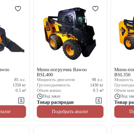
awoo
Мини-погрузчик Bawoo
Мини-по
BSL400
BSL350
85
л.с.
Мощность двигателя:
98
л.с.
Мощность 
1350
кг
Грузоподъемность:
1430
кг
Грузоподъ
0.5
м³
Объем ковша:
0.5
м³
Объем ков
Под заказ
Под зак
Товар распродан
Товар ра
налог
Подобрать аналог
По