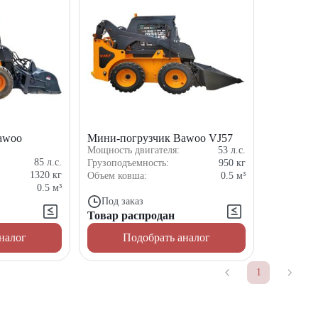
awoo
Мини-погрузчик Bawoo VJ57
Мощность двигателя:
53
л.с.
85
л.с.
Грузоподъемность:
950
кг
1320
кг
Объем ковша:
0.5
м³
0.5
м³
Под заказ
Товар распродан
налог
Подобрать аналог
1