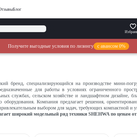
Отзывы
Блог
Избран
Получите выгодные условия по лизингу
с авансом 0%
ий бренд, специализирующийся на производстве мини-погру
редназначенные для работы в условиях ограниченного прос
льных службах, сельском хозяйстве и ландшафтном дизайне, б
го оборудования. Компания предлагает решения, ориентирова
ривлекательным выбором для задач, требующих компактной и 
гает широкий модельный ряд техники SHEHWA по ценам от 