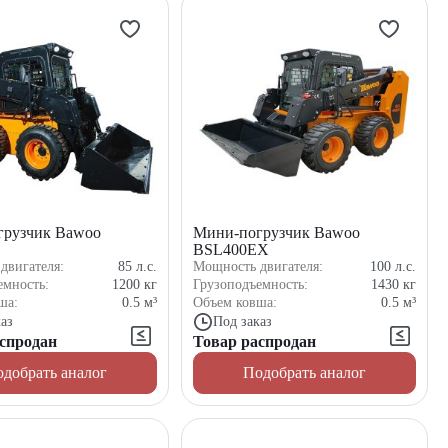
грузчик Bawoo
Мини-погрузчик Bawoo
BSL400EX
двигателя:
85
л.с.
Мощность двигателя:
100
л.с.
емность:
1200
кг
Грузоподъемность:
1430
кг
ша:
0.5
м³
Объем ковша:
0.5
м³
аз
Под заказ
спродан
Товар распродан
добрать аналог
Подобрать аналог