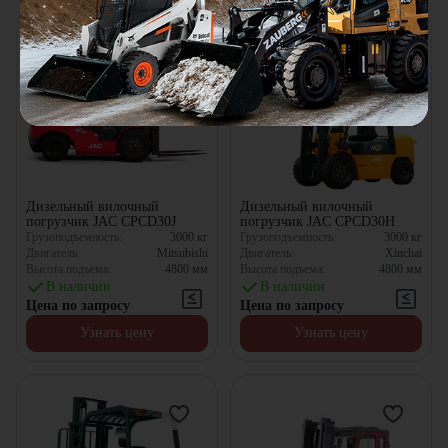
Дизельный вилочный
Дизельный вилочный
погрузчик JAC CPCD30J
погрузчик JAC CPCD30H
Грузоподъемность:
3000
кг
Грузоподъемность:
3000
кг
Двигатель:
Mitsubishi
Двигатель:
Xinchai
Высота подъема:
4800
мм
Высота подъема:
4800
мм
В наличии
В наличии
Цена по запросу
Цена по запросу
Узнать цену
Узнать цену