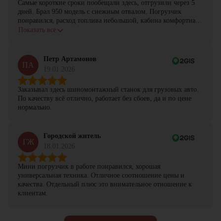
Самые короткие сроки пообещали здесь, отгрузили через 5
дней. Брал 950 модель с снежным отвалом. Погрузчик
понравился, расход топлива небольшой, кабина комфортная,
с задачами справляется.
Показать все
Петр Артамонов
ПА
19.01.2026
Заказывал здесь шиномонтажный станок для грузовых авто.
По качеству всё отлично, работает без сбоев, да и по цене
нормально.
Городской житель
ГЖ
18.01.2026
Мини погрузчик в работе понравился, хорошая
универсальная техника. Отличное соотношение цены и
качества. Отдельный плюс это внимательное отношение к
клиентам.