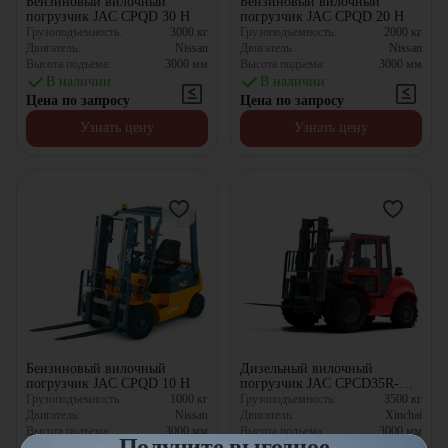
Бензиновый вилочный
Бензиновый вилочный
погрузчик JAC CPQD 30 H
погрузчик JAC CPQD 20 H
Грузоподъемность:
3000
кг
Грузоподъемность:
2000
кг
Двигатель:
Nissan
Двигатель:
Nissan
Высота подъема:
3000
мм
Высота подъема:
3000
мм
В наличии
В наличии
Цена по запросу
Цена по запросу
Узнать цену
Узнать цену
Бензиновый вилочный
Дизельный вилочный
погрузчик JAC CPQD 10 H
погрузчик JAC CPCD35R-
4WD (X)
Грузоподъемность:
1000
кг
Грузоподъемность:
3500
кг
Двигатель:
Nissan
Двигатель:
Xinchai
Высота подъема:
3000
мм
Высота подъема:
3000
мм
Получите выгодное