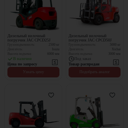
Дизельный вилочный
Дизельный вилочный
погрузчик JAC CPCD25J
погрузчик JAC CPCD50J
Грузоподъемность:
2500
кг
Грузоподъемность:
5000
кг
Двигатель:
Isuzu
Двигатель:
Xichai
Высота подъема:
6000
мм
Высота подъема:
3000
мм
В наличии
Под заказ
Цена по запросу
Товар распродан
Узнать цену
Подобрать аналог