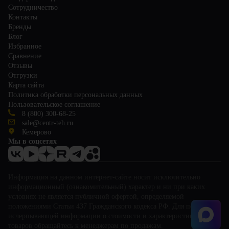
Сотрудничество
Контакты
Бренды
Блог
Избранное
Сравнение
Отзывы
Отгрузки
Карта сайта
Политика обработки персональных данных
Пользовательское соглашение
8 (800) 300-68-25
sale@centr-teh.ru
Кемерово
Мы в соцсетях
Информация на данном интернет-сайте носит исключительно
информационный (ознакомительный) характер и ни при каких
условиях не является публичной офертой, определяемой
положениями Статьи 437 Гражданского кодекса РФ. Для получения
исчерпывающей информации о стоимости и характеристиках
товаров обращайтесь к менеджерам по продажам.