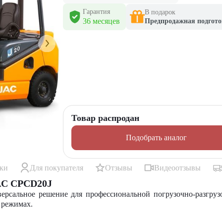
Гарантия
В подарок
36 месяцев
Предпродажная подгото
Товар распродан
Подобрать аналог
ики
Для покупателя
Отзывы
Видеоотзывы
AC CPCD20J
рсальное решение для профессиональной погрузочно-разгруз
х режимах.