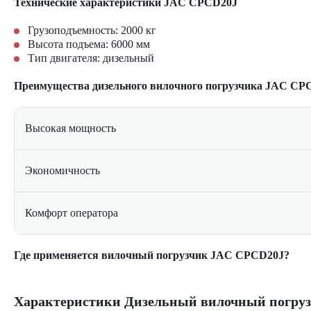
Технические характеристики JAC CPCD20J
Грузоподъемность: 2000 кг
Высота подъема: 6000 мм
Тип двигателя: дизельный
Преимущества дизельного вилочного погрузчика JAC CP
Высокая мощность
Экономичность
Комфорт оператора
Где применяется вилочный погрузчик JAC CPCD20J?
Склады и логистические комплексы
Заводы и производственные линии
Характеристики Дизельный вилочный погру
Строительные объекты