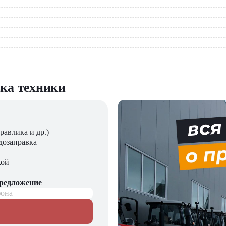
вка техники
агающий новые модели складского оборудования с гарантией.
ния, запчасти для долгосрочной эксплуатации, профессиональны
равлика и др.)
дозаправка
кой
предложение
фона