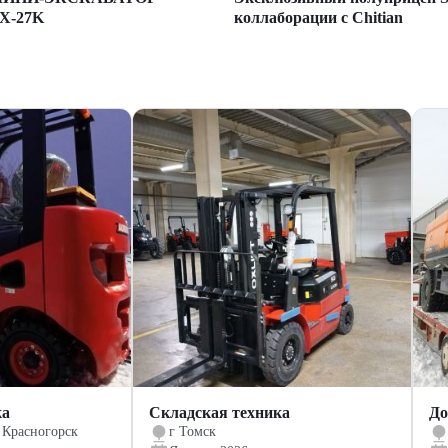
коллаборации с Chitian
X-27K
ка
Складская техника
До
 Красногорск
г Томск