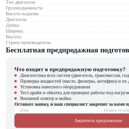
Тип двигателя:
Оптово-торговые базы
Грузоподъемность:
Сельское хозяйство и агропромышленные комплексы
Высота подъема:
Двигатель:
Почему стоит выбрать JAC CPCD20J?
Длина:
Ширина:
Высокая производительность при оптимальных габаритах
Высота:
Простота обслуживания и ремонта
Страна производитель:
Прочная конструкция и защита от перегрузок
Бесплатная предпродажная подгото
Выгодное соотношение цены и качества от бренда JAC
Компания "ЦТО" – официальный дилер техники JAC, предл
Что входит в предпродажную подготовку?
погрузчиков, малой складской техники, навесного оборудова
Диагностика всех систем (двигатель, трансмиссия, гид
Проверка жидкостей (масло, фильтры, антифриз) и их 
Установка навесного оборудования
Тест-драйв и обкатка для проверки работы под нагруз
Внешний осмотр и мойка
Оставьте заявку, и наш специалист закрепит за вами 
Имя
Номер теле
Закрепить предложение