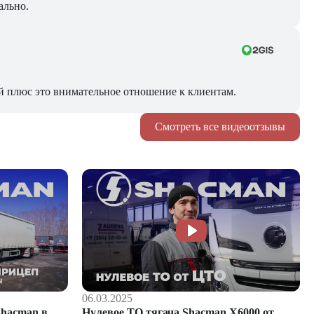
ально.
й плюс это внимательное отношение к клиентам.
Смотреть все видеоотзывы
06.03.2025
hacman в
Нулевое ТО тягача Shacman Х6000 от