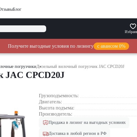
Отзывы
Блог
Избран
Получите выгодные условия по лизингу
с авансом 0%
лочные погрузчики
Дизельный вилочный погрузчик JAC CPCD20J
ик JAC CPCD20J
Грузоподъемность:
Двигатель:
Высота подъема:
Производитель:
Продажа в лизинг на выгодных условиях
Доставка в любой регион в РФ