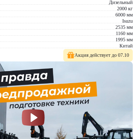
Дизельный
2000
кг
6000
мм
Isuzu
2535
мм
1160
мм
1995
мм
Китай
Акция действует до 07.10
 У нас вы найдете: широкий выбор спецтехники, вилочных
е консультации по выбору техники.