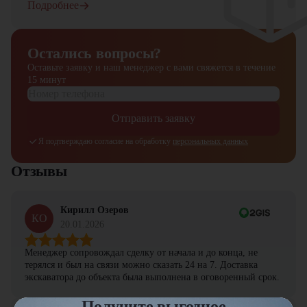
Подробнее
Остались вопросы?
Оставьте заявку и наш менеджер
с вами свяжется в течение
15 минут
Отправить заявку
Я подтверждаю согласие на обработку
персональных данных
Отзывы
Кирилл Озеров
КО
20.01.2026
Менеджер сопровождал сделку от начала и до конца, не
терялся и был на связи можно сказать 24 на 7. Доставка
экскаватора до объекта была выполнена в оговоренный срок.
Получите выгодное