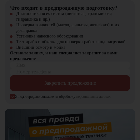
Что входит в предпродажную подготовку?
Дизельный вилочный погрузчик JAC CPCD35R-4WD (X)
адаптирован для работы в самых сложных условиях
Диагностика всех систем (двигатель, трансмиссия,
Полноприводная трансмиссия обеспечивает непрерывную
гидравлика и др.)
работу на любом типе поверхности
Проверка жидкостей (масло, фильтры, антифриз) и их
Высокий уровень безопасности и устойчивости при
дозаправка
транспортировке тяжелых грузов
Установка навесного оборудования
Простое управление и удобство эксплуатации
Тест-драйв и обкатка для проверки работы под нагрузкой
Надежность и долговечность от проверенного производителя
Внешний осмотр и мойка
JAC
Оставьте заявку, и наш специалист закрепит за вами
предложение
Компания "ЦТО" – официальный дилер техники JAC,
Имя
предлагающий новые модели складского оборудования с гарантией.
Номер телефона
У нас вы найдете: широкий выбор спецтехники, вилочных
погрузчиков, малой складской техники, навесного оборудования,
Закрепить предложение
запчасти для долгосрочной эксплуатации, профессиональные
консультации по выбору техники.
Я подтверждаю согласие на обработку
персональных данных