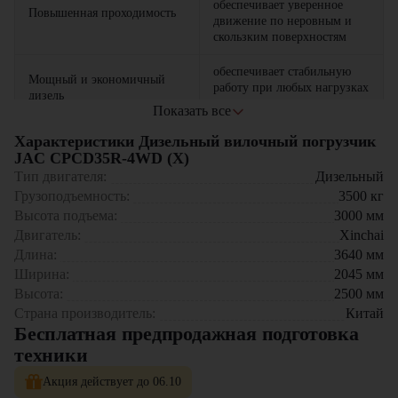
обеспечивает уверенное
Повышенная проходимость
движение по неровным и
скользким поверхностям
обеспечивает стабильную
Мощный и экономичный
работу при любых нагрузках
дизель
и погодных условиях
Показать все
усиленная рама,
Характеристики Дизельный вилочный погрузчик
защищенные узлы и
JAC CPCD35R-4WD (X)
устойчивые колеса
Тип двигателя:
Дизельный
Прочная конструкция
гарантируют надежность
Грузоподъемность:
3500
кг
при длительной
Высота подъема:
3000
мм
эксплуатации
Двигатель:
Xinchai
Длина:
3640
мм
Где применяется вилочный погрузчик JAC CPCD35R-4WD (X)?
Ширина:
2045
мм
Строительные площадки с неустойчивым грунтом
Высота:
2500
мм
Лесозаготовительные предприятия
Страна производитель:
Китай
Карьеры и горные участки
Бесплатная предпродажная подготовка
Сельское хозяйство (поля, фермы, элеваторы)
техники
Площадки на открытом воздухе в любую погоду
Акция действует до 06.10
Почему стоит выбрать JAC CPCD35R-4WD (X)?