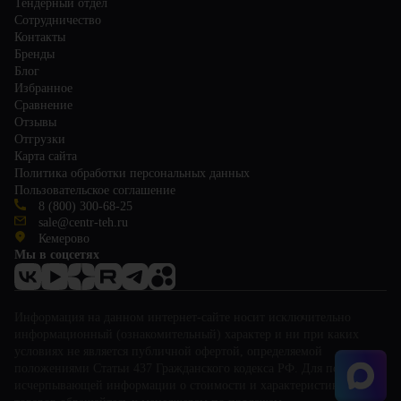
Тендерный отдел
Сотрудничество
Контакты
Бренды
Блог
Избранное
Сравнение
Отзывы
Отгрузки
Карта сайта
Политика обработки персональных данных
Пользовательское соглашение
8 (800) 300-68-25
sale@centr-teh.ru
Кемерово
Мы в соцсетях
Информация на данном интернет-сайте носит исключительно
информационный (ознакомительный) характер и ни при каких
условиях не является публичной офертой, определяемой
положениями Статьи 437 Гражданского кодекса РФ. Для получения
исчерпывающей информации о стоимости и характеристиках