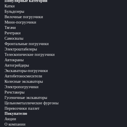
Популярные категории
Катки
Бульдозеры
Вилочные погрузчики
Мини-погрузчики
Тягачи
Ричтраки
Самосвалы
Фронтальные погрузчики
Электроштабелеры
Телескопические погрузчики
Автокраны
Автогрейдеры
Экскаваторы-погрузчики
Автобетоносмесители
Колесные экскаваторы
Электропогрузчики
Ричстакеры
Гусеничные экскаваторы
Цельнометаллические фургоны
Перевозчики паллет
Покупателю
Акции
О компании