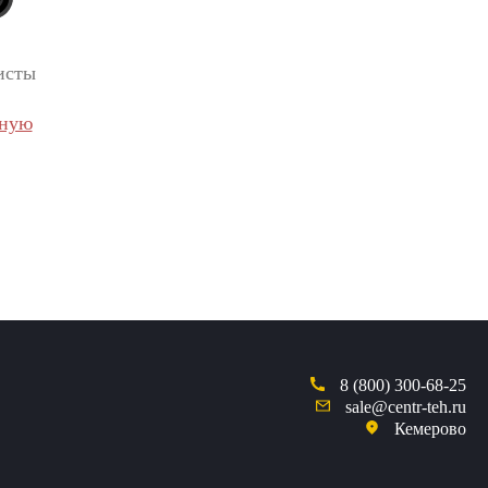
исты
вную
8 (800) 300-68-25
sale@centr-teh.ru
Кемерово