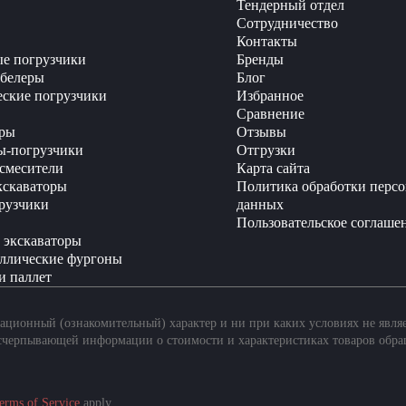
Тендерный отдел
Сотрудничество
Контакты
е погрузчики
Бренды
белеры
Блог
еские погрузчики
Избранное
Сравнение
ры
Отзывы
ы-погрузчики
Отгрузки
смесители
Карта сайта
кскаваторы
Политика обработки перс
рузчики
данных
Пользовательское соглаше
 экскаваторы
ллические фургоны
и паллет
ционный (ознакомительный) характер и ни при каких условиях не явля
счерпывающей информации о стоимости и характеристиках товаров обра
erms of Service
apply.