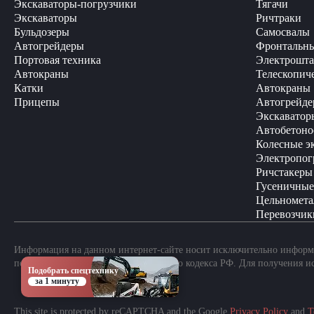
Экскаваторы-погрузчики
Тягачи
Экскаваторы
Ричтраки
Бульдозеры
Самосвалы
Автогрейдеры
Фронтальны
Портовая техника
Электрошта
Автокраны
Телескопич
Катки
Автокраны
Прицепы
Автогрейде
Экскаватор
Автобетоно
Колесные э
Электропог
Ричстакеры
Гусеничные
Цельномета
Перевозчик
Информация на данном интернет-сайте носит исключительно информа
положениями Статьи 437 Гражданского кодекса РФ. Для получения и
Подобрать спецтехнику
за 1 минуту
This site is protected by reCAPTCHA and the Google
Privacy Policy
and
T