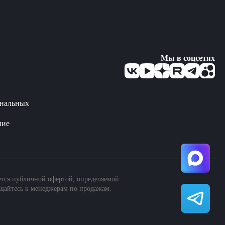
Мы в соцсетях
ональных
ние
ется публичной офертой, определяемой
щайтесь к менеджерам по продажам.