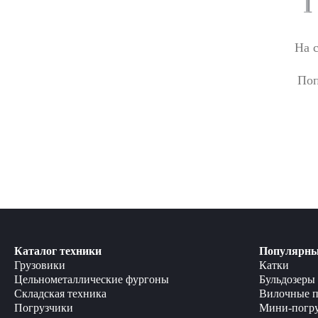
На 
Поп
Каталог техники
Популярны
Грузовики
Катки
Цельнометаллические фургоны
Бульдозеры
Складская техника
Вилочные п
Погрузчики
Мини-погр