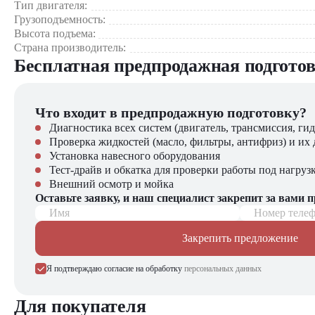
Тип двигателя:
Почему стоит выбрать Hangcha CQD18-AC2S?
Грузоподъемность:
Высота подъема:
Оптимальное сочетание грузоподъемности и компактност
Страна производитель:
Передовая система управления
Бесплатная предпродажная подгото
Энергоэффективность и надежность
Идеален для работы на высоте
Качество от проверенного бренда
Что входит в предпродажную подготовку?
Купить ричтрак Hangcha CQD18-AC2S в комп
Диагностика всех систем (двигатель, трансмиссия, гид
Проверка жидкостей (масло, фильтры, антифриз) и их 
Компания "ЦТО" – официальный дилер техники Hangcha, пре
Установка навесного оборудования
погрузчиков, малой складской техники, навесного оборудова
Тест-драйв и обкатка для проверки работы под нагруз
Внешний осмотр и мойка
Мы осуществляем быструю доставку по всей России и обеспе
Оставьте заявку, и наш специалист закрепит за вами 
Имя
Номер теле
📞 Звоните прямо сейчас для уточнения деталей и оформления
Закрепить предложение
Выбирайте надежность и качество – выбирайте Hangcha
Я подтверждаю согласие на обработку
персональных данных
Для покупателя