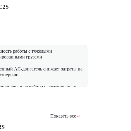
C2S
ность работы с тяжелыми
ированными грузами
енный AC-двигатель снижает затраты на
оэнергию
золированная кабина с регулируемым
ем
ектуальная система торможения и
ые датчики
Показать все
ротом
2S