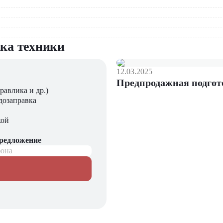
и
вка техники
12.03.2025
Предпродажная подгот
ании "ЦТО"
равлика и др.)
дозаправка
длагающий новые модели складского оборудования с гарантие
ния, запчасти для долгосрочной эксплуатации, профессиональны
кой
чиваем сервисное обслуживание и ремонт.
предложение
фона
 заказа!
 CQD18-AC2S в "ЦТО"!