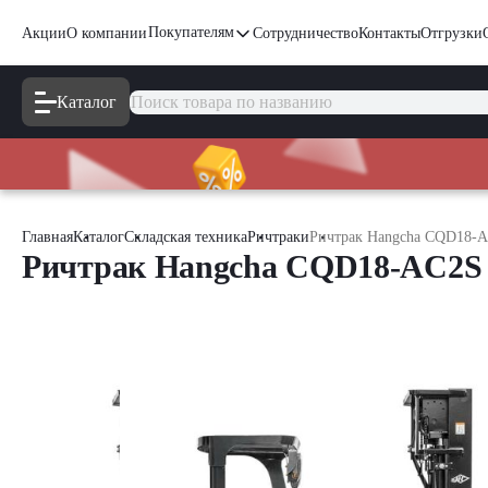
Покупателям
Акции
О компании
Сотрудничество
Контакты
Отгрузки
Каталог
Главная
Каталог
Складская техника
Ричтраки
Ричтрак Hangcha CQD18-
Ричтрак Hangcha CQD18-AC2S