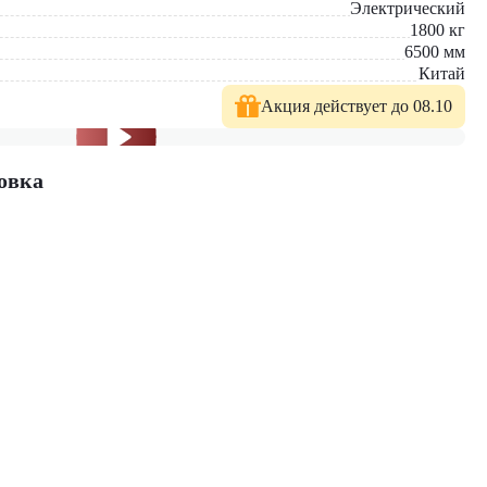
Электрический
1800
кг
6500
мм
Китай
Акция действует до 08.10
овка
й. У нас вы найдете: широкий выбор спецтехники, вилочных
е консультации по выбору техники.