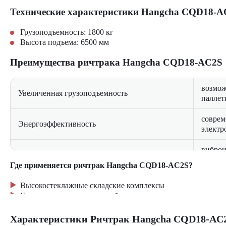
Технические характеристики Hangcha CQD18-A
Грузоподъемность: 1800 кг
Высота подъема: 6500 мм
Преимущества ричтрака Hangcha CQD18-AC2S
возмож
Увеличенная грузоподъемность
паллет
соврем
Энергоэффективность
электр
виброи
Комфортная эксплуатация
сидень
Где применяется ричтрак Hangcha CQD18-AC2S?
интелл
Безопасность
Высокостеклажные складские комплексы
защитн
Крупные логистические хабы
Производственные предприятия с интенсивным грузообо
Оптовые распределительные центры
Характеристики Ричтрак Hangcha CQD18-AC