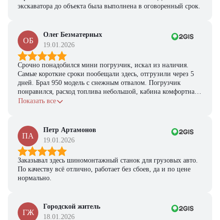
экскаватора до объекта была выполнена в оговоренный срок.
Олег Безматерных
ОБ
19.01.2026
Срочно понадобился мини погрузчик, искал из наличия.
Самые короткие сроки пообещали здесь, отгрузили через 5
дней. Брал 950 модель с снежным отвалом. Погрузчик
понравился, расход топлива небольшой, кабина комфортная,
с задачами справляется.
Показать все
Петр Артамонов
ПА
19.01.2026
Заказывал здесь шиномонтажный станок для грузовых авто.
По качеству всё отлично, работает без сбоев, да и по цене
нормально.
Городской житель
ГЖ
18.01.2026