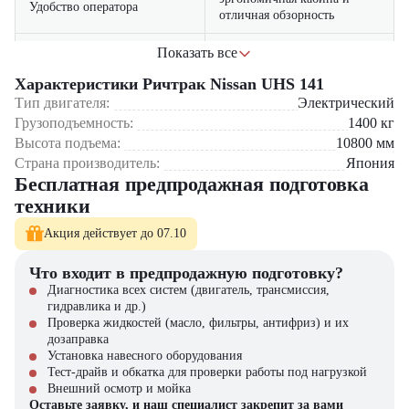
Удобство оператора
отличная обзорность
экономичная электрическая
Показать все
Низкое энергопотребление
система снижает
Характеристики Ричтрак Nissan UHS 141
эксплуатационные расходы
Тип двигателя:
Электрический
Грузоподъемность:
1400
кг
Где применяется ричтрак Nissan UHS 141?
Высота подъема:
10800
мм
Высокостеклажные склады
Страна производитель:
Япония
Логистические центры с ограниченным пространством
Бесплатная предпродажная подготовка
Производственные цеха
техники
Торговые распределительные комплексы
Акция действует до 07.10
Почему стоит выбрать Nissan UHS 141?
Что входит в предпродажную подготовку?
Отличное сочетание компактных габаритов и высокой
Диагностика всех систем (двигатель, трансмиссия,
маневренности
гидравлика и др.)
Точная система управления для работы в стесненных условиях
Проверка жидкостей (масло, фильтры, антифриз) и их
Энергоэффективный электропривод
дозаправка
Комфорт и безопасность для оператора
Установка навесного оборудования
Надежность и долговечность от бренда Nissan
Тест-драйв и обкатка для проверки работы под нагрузкой
Купить ричтрак Nissan UHS 141 в компании "ЦТО"
Внешний осмотр и мойка
Оставьте заявку, и наш специалист закрепит за вами