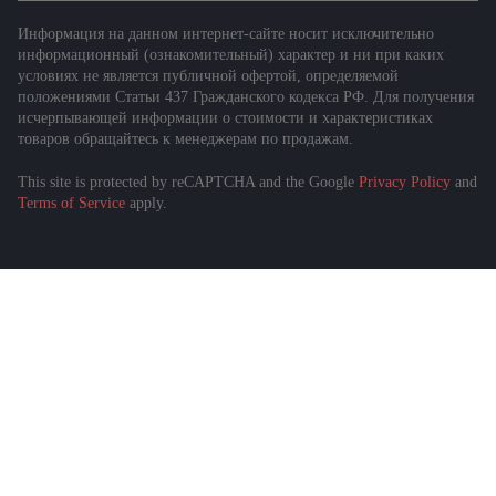
Информация на данном интернет-сайте носит исключительно
информационный (ознакомительный) характер и ни при каких
условиях не является публичной офертой, определяемой
положениями Статьи 437 Гражданского кодекса РФ. Для получения
исчерпывающей информации о стоимости и характеристиках
товаров обращайтесь к менеджерам по продажам.
This site is protected by reCAPTCHA and the Google
Privacy Policy
and
Подобрать спецтехнику
Terms of Service
apply.
за 1 минуту