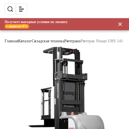
Получите выгодные условия по лизингу
с авансом 0%
Главная
Каталог
Складская техника
Ричтраки
Ричтрак Nissan UHS 141