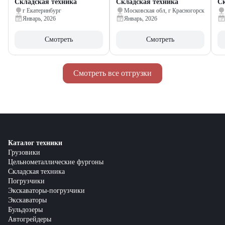
Складская техника
Складская техника
Ск
г Екатеринбург
Московская обл, г Красногорск
Январь, 2026
Январь, 2026
Смотреть
Смотреть
Смотреть все отгрузки
Каталог техники
Грузовики
Цельнометаллические фургоны
Складская техника
Погрузчики
Экскаваторы-погрузчики
Экскаваторы
Бульдозеры
Автогрейдеры