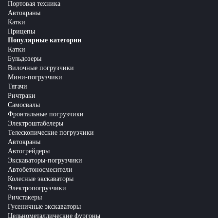
Портовая техника
Автокраны
Катки
Прицепы
Популярные категории
Катки
Бульдозеры
Вилочные погрузчики
Мини-погрузчики
Тягачи
Ричтраки
Самосвалы
Фронтальные погрузчики
Электроштабелеры
Телескопические погрузчики
Автокраны
Автогрейдеры
Экскаваторы-погрузчики
Автобетоносмесители
Колесные экскаваторы
Электропогрузчики
Ричстакеры
Гусеничные экскаваторы
Цельнометаллические фургоны