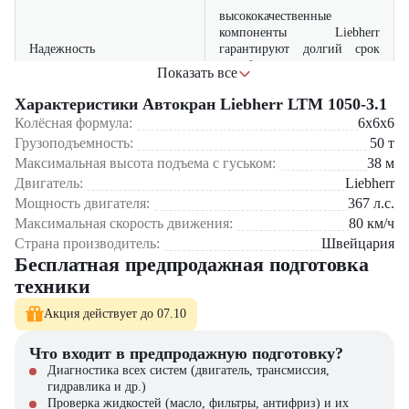
высококачественные
компоненты Liebherr
Надежность
гарантируют долгий срок
службы и минимальные
Показать все
эксплуатационные расходы
Характеристики Автокран Liebherr LTM 1050-3.1
современные системы
Колёсная формула:
6x6x6
управления обеспечивают
Грузоподъемность:
Точность
50
т
аккуратный и безопасный
Максимальная высота подъема с гуськом:
38
м
подъем грузов
Двигатель:
Liebherr
Мощность двигателя:
возможность работы с
367
л.с.
Гибкость
разнообразными грузами и
Максимальная скорость движения:
80
км/ч
на сложных объектах
Страна производитель:
Швейцария
Бесплатная предпродажная подготовка
оптимизированный
техники
двигатель снижает расход
Экономичность
топлива без потери
Акция действует до 07.10
производительности
Что входит в предпродажную подготовку?
Где применяется Автокран Liebherr LTM 1050-3.1?
Диагностика всех систем (двигатель, трансмиссия,
гидравлика и др.)
Монтаж строительных конструкций и оборудования на
Проверка жидкостей (масло, фильтры, антифриз) и их