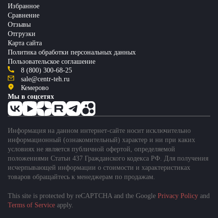
Избранное
Сравнение
Отзывы
Отгрузки
Карта сайта
Политика обработки персональных данных
Пользовательское соглашение
8 (800) 300-68-25
sale@centr-teh.ru
Кемерово
Мы в соцсетях
Информация на данном интернет-сайте носит исключительно
информационный (ознакомительный) характер и ни при каких
условиях не является публичной офертой, определяемой
положениями Статьи 437 Гражданского кодекса РФ. Для получения
исчерпывающей информации о стоимости и характеристиках
товаров обращайтесь к менеджерам по продажам.
This site is protected by reCAPTCHA and the Google
Privacy Policy
and
Подобрать спецтехнику
Terms of Service
apply.
за 1 минуту