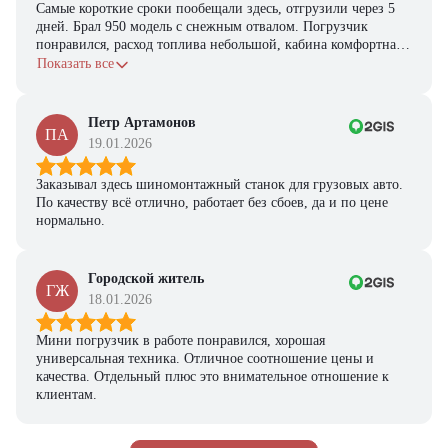
из наличия!
Самые короткие сроки пообещали здесь, отгрузили через 5
дней. Брал 950 модель с снежным отвалом. Погрузчик
Ответьте на несколько вопросов — мы предоставим
понравился, расход топлива небольшой, кабина комфортная,
персональную подборку моделей и лучшие условия
с задачами справляется.
Показать все
покупки
Получить предложение
Петр Артамонов
ПА
19.01.2026
Заказывал здесь шиномонтажный станок для грузовых авто.
По качеству всё отлично, работает без сбоев, да и по цене
нормально.
Городской житель
ГЖ
18.01.2026
Мини погрузчик в работе понравился, хорошая
универсальная техника. Отличное соотношение цены и
качества. Отдельный плюс это внимательное отношение к
клиентам.