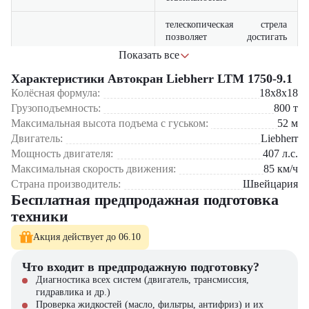
телескопическая стрела
позволяет достигать
значительных высот и
Показать все
Высота
выполнять монтаж
крупногабаритных
Характеристики Автокран Liebherr LTM 1750-9.1
конструкций
Колёсная формула:
18x8x18
Грузоподъемность:
800
т
интеллектуальные системы
Максимальная высота подъема с гуськом:
52
м
стабилизации и управления
Технологичность
Двигатель:
Liebherr
повышают точность и
безопасность операций
Мощность двигателя:
407
л.с.
Максимальная скорость движения:
85
км/ч
оптимальная колесная
Страна производитель:
Швейцария
формула обеспечивает
Бесплатная предпродажная подготовка
Маневренность
уверенное передвижение на
техники
стройплощадках с
различным рельефом
Акция действует до 06.10
немецкое качество Liebherr
Что входит в предпродажную подготовку?
гарантирует долгий срок
Надежность
службы и минимальные
Диагностика всех систем (двигатель, трансмиссия,
эксплуатационные расходы
гидравлика и др.)
Проверка жидкостей (масло, фильтры, антифриз) и их