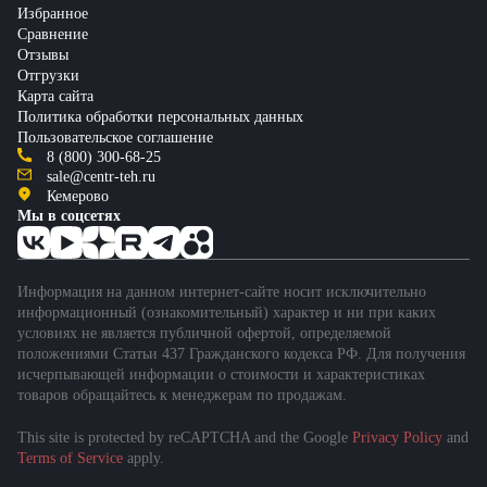
Избранное
Сравнение
Отзывы
Отгрузки
Карта сайта
Политика обработки персональных данных
Пользовательское соглашение
8 (800) 300-68-25
sale@centr-teh.ru
Кемерово
Мы в соцсетях
Информация на данном интернет-сайте носит исключительно
информационный (ознакомительный) характер и ни при каких
условиях не является публичной офертой, определяемой
положениями Статьи 437 Гражданского кодекса РФ. Для получения
исчерпывающей информации о стоимости и характеристиках
товаров обращайтесь к менеджерам по продажам.
This site is protected by reCAPTCHA and the Google
Privacy Policy
and
Terms of Service
apply.