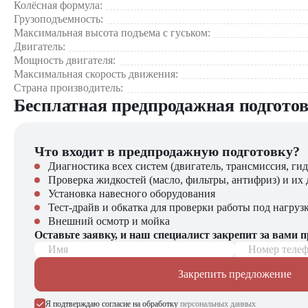
Экономичность
Колёсная формула:
Грузоподъемность:
Где применяется Terex DEMAG AC 160-2?
Максимальная высота подъема с гуськом:
Двигатель:
Мощность двигателя:
Строительство жилых и коммерческих объектов.
Максимальная скорость движения:
Возведение мостов и промышленных сооружений.
Страна производитель:
Работы на энергетических и нефтегазовых объектах.
Бесплатная предпродажная подгото
Монтаж и обслуживание высотных зданий.
Инфраструктурные и логистические проекты.
Почему стоит выбрать Terex DEMAG AC 160-2?
Что входит в предпродажную подготовку?
Диагностика всех систем (двигатель, трансмиссия, гид
Автокран Terex DEMAG AC 160-2 – это сочетание высоко
Проверка жидкостей (масло, фильтры, антифриз) и их 
безопасность работ. Выбирая данную модель, вы получаете н
Установка навесного оборудования
Тест-драйв и обкатка для проверки работы под нагруз
Автокран Terex DEMAG AC 160-2 можно купить в компании
Внешний осмотр и мойка
выбор спецтехники, вилочной и малой складской техники, на
Оставьте заявку, и наш специалист закрепит за вами 
Имя
Номер теле
Закрепить предложение
Я подтверждаю согласие на обработку
персональных данных