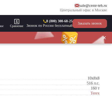
sale@centr-teh.ru
Центральный офис в Москве
8 (800) 300-68-25
Заказать звонок
Звонок по России бесплатный
ное
Сравнение
10x8x8
516
л.с.
160
т
Terex