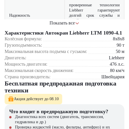
проверенные технологии
Liebherr гарантируют
Надежность
долгий срок службы и
устойчивость к
Показать все
интенсивным нагрузкам
Характеристики Автокран Liebherr LTM 1090-4.1
автокран подходит для
Колёсная формула:
8x8x8
выполнения широкого
Грузоподъемность:
Универсальность
90
т
спектра строительных и
Максимальная высота подъема с гуськом:
50
м
промышленных задач
Двигатель:
Liebherr
Мощность двигателя:
современная гидравлическая
476
л.с.
Точность
система позволяет безопасно
Максимальная скорость движения:
80
км/ч
и точно управлять грузами
Страна производитель:
Швейцария
Бесплатная предпродажная подготовка
эффективный двигатель
техники
снижает эксплуатационные
Экономичность
расходы при сохранении
Акция действует до 08.10
мощности и
производительности
Что входит в предпродажную подготовку?
Диагностика всех систем (двигатель, трансмиссия,
Где применяется Автокран Liebherr LTM 1090-4.1?
гидравлика и др.)
Проверка жидкостей (масло, фильтры, антифриз) и их