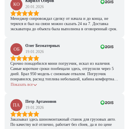
Кирилл Озеров
КО
20.01.2026
Менеджер сопровождал сделку от начала и до конца, не
терялся и был на связи можно сказать 24 на 7. Доставка
экскаватора до объекта была выполнена в оговоренный срок.
Олег Безматерных
ОБ
19.01.2026
Срочно понадобился мини погрузчик, искал из наличия.
Самые короткие сроки пообещали здесь, отгрузили через 5
дней. Брал 950 модель с снежным отвалом. Погрузчик
понравился, расход топлива небольшой, кабина комфортная,
с задачами справляется.
Показать все
Петр Артамонов
ПА
19.01.2026
Заказывал здесь шиномонтажный станок для грузовых авто.
По качеству всё отлично, работает без сбоев, да и по цене