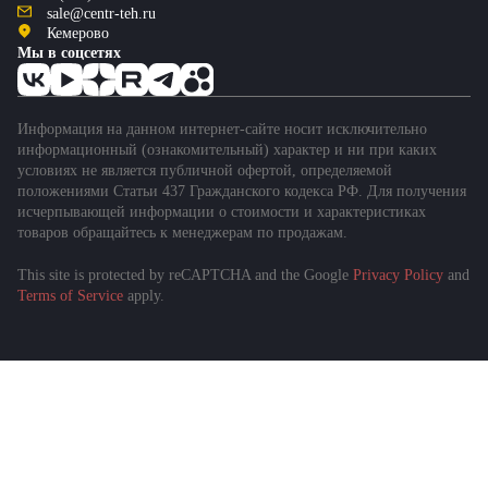
sale@centr-teh.ru
Кемерово
Мы в соцсетях
Информация на данном интернет-сайте носит исключительно
информационный (ознакомительный) характер и ни при каких
условиях не является публичной офертой, определяемой
положениями Статьи 437 Гражданского кодекса РФ. Для получения
исчерпывающей информации о стоимости и характеристиках
товаров обращайтесь к менеджерам по продажам.
This site is protected by reCAPTCHA and the Google
Privacy Policy
and
Terms of Service
apply.