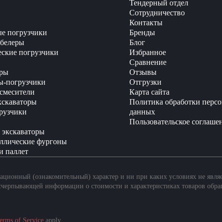
Тендерный отдел
Сотрудничество
Контакты
е погрузчики
Бренды
белеры
Блог
еские погрузчики
Избранное
Сравнение
ры
Отзывы
ы-погрузчики
Отгрузки
смесители
Карта сайта
кскаваторы
Политика обработки перс
рузчики
данных
Пользовательское соглаше
 экскаваторы
ллические фургоны
и паллет
ционный (ознакомительный) характер и ни при каких условиях не явля
счерпывающей информации о стоимости и характеристиках товаров обра
erms of Service
apply.