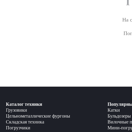
На 
Поп
Каталог техники
Популярны
Грузовики
Катки
Цельнометаллические фургоны
Бульдозеры
Складская техника
Вилочные п
Погрузчики
Мини-погр