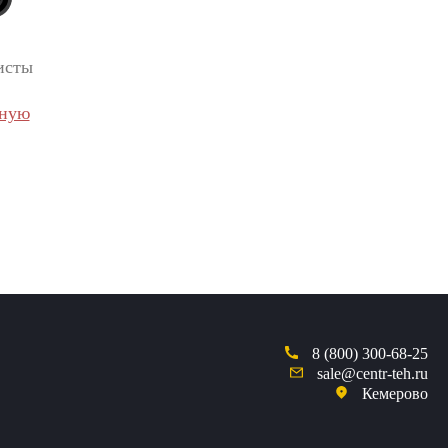
исты
вную
8 (800) 300-68-25
sale@centr-teh.ru
Кемерово