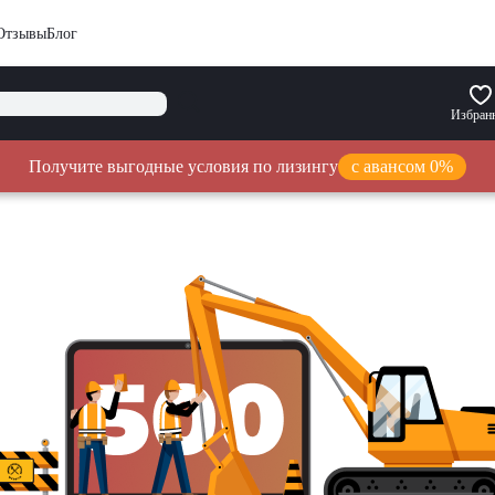
Отзывы
Блог
Избран
Получите выгодные условия по лизингу
с авансом 0%