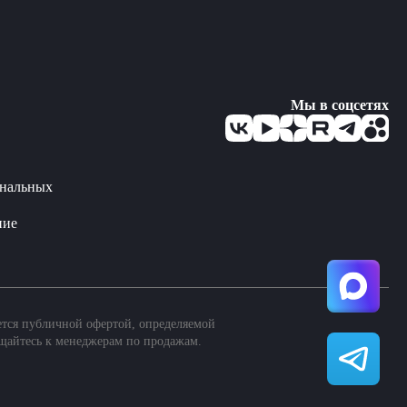
Мы в соцсетях
ональных
ние
ется публичной офертой, определяемой
щайтесь к менеджерам по продажам.