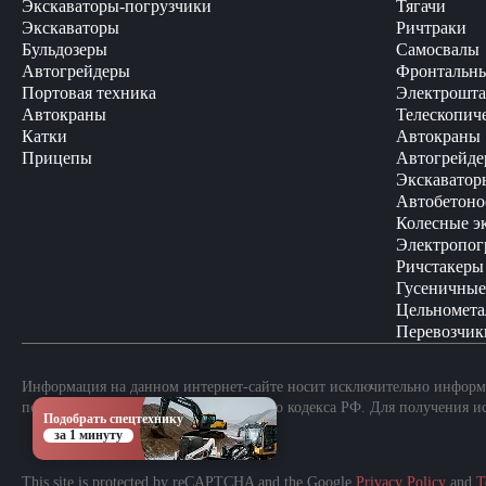
Экскаваторы-погрузчики
Тягачи
Экскаваторы
Ричтраки
Бульдозеры
Самосвалы
Автогрейдеры
Фронтальны
Портовая техника
Электрошта
Автокраны
Телескопич
Катки
Автокраны
Прицепы
Автогрейде
Экскаватор
Автобетоно
Колесные э
Электропог
Ричстакеры
Гусеничные
Цельномета
Перевозчик
Информация на данном интернет-сайте носит исключительно информа
положениями Статьи 437 Гражданского кодекса РФ. Для получения и
Подобрать спецтехнику
за 1 минуту
This site is protected by reCAPTCHA and the Google
Privacy Policy
and
T