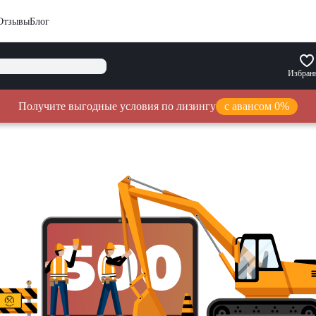
Отзывы
Блог
Избран
Получите выгодные условия по лизингу
с авансом 0%