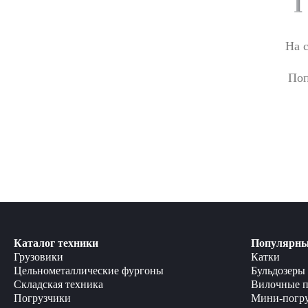
На 
Поп
Каталог техники
Популярны
Грузовики
Катки
Цельнометаллические фургоны
Бульдозеры
Складская техника
Вилочные п
Погрузчики
Мини-погр