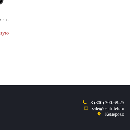
исты
вную
8 (800) 300-68-25
sale@centr-teh.ru
Кемерово