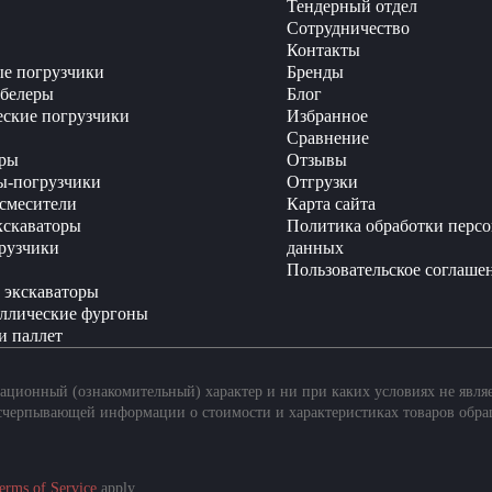
Тендерный отдел
Сотрудничество
Контакты
е погрузчики
Бренды
белеры
Блог
еские погрузчики
Избранное
Сравнение
ры
Отзывы
ы-погрузчики
Отгрузки
смесители
Карта сайта
кскаваторы
Политика обработки перс
рузчики
данных
Пользовательское соглаше
 экскаваторы
ллические фургоны
и паллет
ционный (ознакомительный) характер и ни при каких условиях не явля
счерпывающей информации о стоимости и характеристиках товаров обра
erms of Service
apply.