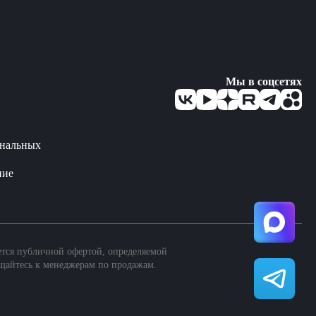
Мы в соцсетях
ональных
ние
ется публичной офертой, определяемой
щайтесь к менеджерам по продажам.