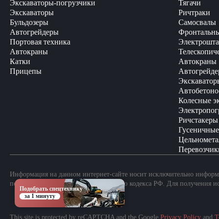
Экскаваторы-погрузчики
Тягачи
Экскаваторы
Ричтраки
Бульдозеры
Самосвалы
Автогрейдеры
Фронтальны
Портовая техника
Электрошта
Автокраны
Телескопич
Катки
Автокраны
Прицепы
Автогрейде
Экскаватор
Автобетоно
Колесные э
Электропог
Ричстакеры
Гусеничные
Цельномета
Перевозчик
Информация на данном интернет-сайте носит исключительно информа
положениями Статьи 437 Гражданского кодекса РФ. Для получения и
Подобрать спецтехнику
за 1 минуту
This site is protected by reCAPTCHA and the Google
Privacy Policy
and
T